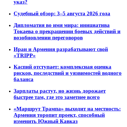
указ?
Судебный обзор: 3–5 августа 2026 года
Дипломатия во имя мира: инициатива
Токаева о прекращении боевых действий и
возобновлении переговоров
Иран и Армения разрабатывают свой
«TRIPP»
Каспий отступает: комплексная оценка
рисков, последствий и уязвимостей водного
баланса
Зарплаты растут, но жизнь дорожает
быстрее там, где это заметнее всего
«Маршрут Трампа» выходит на местность:
Армения торопит проект, способный
изменить Южный Кавказ