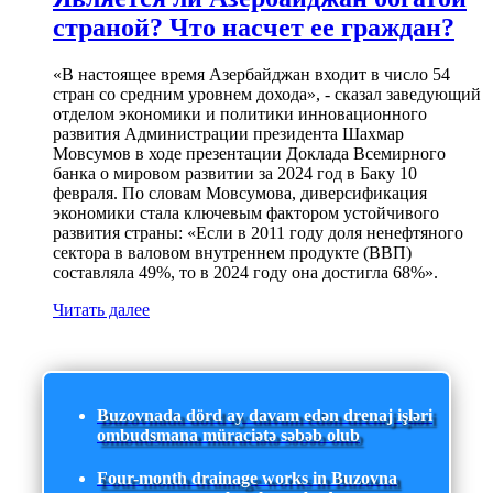
страной? Что насчет ее граждан?
«В настоящее время Азербайджан входит в число 54
стран со средним уровнем дохода», - сказал заведующий
отделом экономики и политики инновационного
развития Администрации президента Шахмар
Мовсумов в ходе презентации Доклада Всемирного
банка о мировом развитии за 2024 год в Баку 10
февраля. По словам Мовсумова, диверсификация
экономики стала ключевым фактором устойчивого
развития страны: «Если в 2011 году доля ненефтяного
сектора в валовом внутреннем продукте (ВВП)
составляла 49%, то в 2024 году она достигла 68%».
Читать далее
Buzovnada dörd ay davam edən drenaj işləri
ombudsmana müraciətə səbəb olub
Four-month drainage works in Buzovna