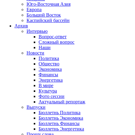
Юго-Восточная Азия
Европа
Большой Восток
Каспийский бассейн
Архив
Интервью
Вопрос-ответ
Сложный вопрос
Наши
Новости
Политика
Общество
Экономика
Финансы
Энергетика
В мире
Культура
Фото сессии
Актуальный репортаж
Выпуски
Бюллетнь Политика
Бюллетнь Экономика
Бюллетнь Финансы
Бюллетнь Энергетика
Прошу слова