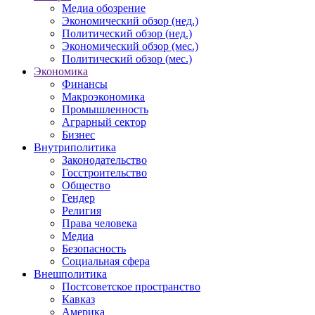
Медиа обозрение
Экономический обзор (нед.)
Политический обзор (нед.)
Экономический обзор (мес.)
Политический обзор (мес.)
Экономика
Финансы
Макроэкономика
Промышленность
Аграрный сектор
Бизнес
Внутриполитика
Законодательство
Госстроительство
Общество
Гендер
Религия
Права человека
Медиа
Безопасность
Социальная сфера
Внешполитика
Постсоветское пространство
Кавказ
Америка