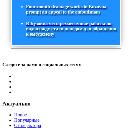
Four-month drainage works in Buzovna
prompt an appeal to the ombudsman
В Бузовна четырехмесячные работы по
водоотводу стали поводом для обращения
к омбудсмену
Следите за нами в социальных сетях
Актуально
Новое
Популярные
От редактора