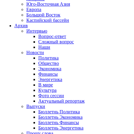
Юго-Восточная Азия
Европа
Большой Восток
Каспийский бассейн
Архив
Интервью
Вопрос-ответ
Сложный вопрос
Наши
Новости
Политика
Общество
Экономика
Финансы
Энергетика
В мире
Культура
Фото сессии
Актуальный репортаж
Выпуски
Бюллетнь Политика
Бюллетнь Экономика
Бюллетнь Финансы
Бюллетнь Энергетика
Прошу слова