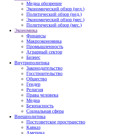
Медиа обозрение
Экономический обзор (нед.)
Политический обзор (нед.)
Экономический обзор (мес.)
Политический обзор (мес.)
Экономика
Финансы
Макроэкономика
Промышленность
Аграрный сектор
Бизнес
Внутриполитика
Законодательство
Госстроительство
Общество
Гендер
Религия
Права человека
Медиа
Безопасность
Социальная сфера
Внешполитика
Постсоветское пространство
Кавказ
Америка