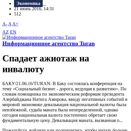
Экономика
21 июнь 2016, 14:31
512
A-
A
A+
AZ
EN
Информационное агентство Turan
Спадает ажиотаж на
инвалюту
БАКУ/21.06.16/TURAN: В Баку состоялась конференция на
тему «Социальный бизнес - дорога, ведущая к развитию». По
словам помощника по экономическим реформам президента
Азербайджана Натига Амирова, ввиду негативных событий в
мировой экономике девальвация национальной валюты была
неизбежной, судьба маната была неопределенной, однако
сегодня национальная валюта постепенно обретает свою
фундаментальную цену. Девальвация маната, вызванная о...
Пожалуйста, войдите или подпишитесь, чтобы читать больше