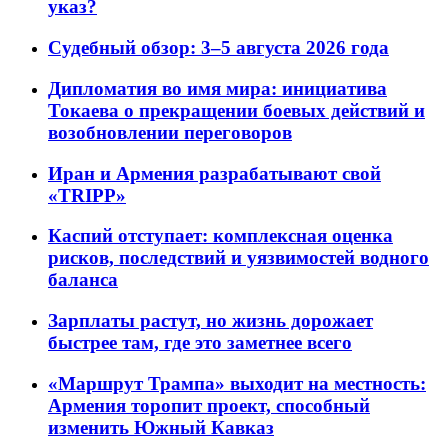
указ?
Судебный обзор: 3–5 августа 2026 года
Дипломатия во имя мира: инициатива
Токаева о прекращении боевых действий и
возобновлении переговоров
Иран и Армения разрабатывают свой
«TRIPP»
Каспий отступает: комплексная оценка
рисков, последствий и уязвимостей водного
баланса
Зарплаты растут, но жизнь дорожает
быстрее там, где это заметнее всего
«Маршрут Трампа» выходит на местность:
Армения торопит проект, способный
изменить Южный Кавказ