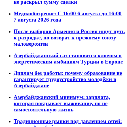
не раскрыл сумму сделки
Медиаобозрение: С 16:00 6 августа до 16:00
7 августа 2026 года
После выборов Армения и Россия ищут путь
к разрядке, но возврат к прежнему союзу
маловероятен
Азербайджанский газ становится ключом к
энергетическим амбициям Турции в Европе
Диплом без работы: почему образование не
гарантирует трудоустройство молодёжи в
Азербайджане
Азербайджанский минимум: зарплата,
которая покрывает выживание, но не
самостоятельную жизнь
Традиционные рынки под давлением сетей: