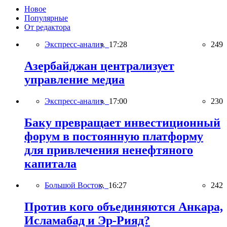
Новое
Популярные
От редактора
Экспресс-анализ,
17:28
249
Азербайджан централизует
управление медиа
Экспресс-анализ,
17:00
230
Баку превращает инвестиционный
форум в постоянную платформу
для привлечения ненефтяного
капитала
Большой Восток,
16:27
242
Против кого объединяются Анкара,
Исламабад и Эр-Рияд?