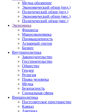
Медиа обозрение
Экономический обзор (нед.)
Политический обзор (нед.)
Экономический обзор (мес.)
Политический обзор (мес.)
Экономика
Финансы
Макроэкономика
Промышленность
Аграрный сектор
Бизнес
Внутриполитика
Законодательство
Госстроительство
Общество
Гендер
Религия
Права человека
Медиа
Безопасность
Социальная сфера
Внешполитика
Постсоветское пространство
Кавказ
Америка