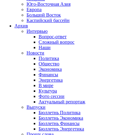
Юго-Восточная Азия
Европа
Большой Восток
Каспийский бассейн
Архив
Интервью
Вопрос-ответ
Сложный вопрос
Наши
Новости
Политика
Общество
Экономика
Финансы
Энергетика
В мире
Культура
Фото сессии
Актуальный репортаж
Выпуски
Бюллетнь Политика
Бюллетнь Экономика
Бюллетнь Финансы
Бюллетнь Энергетика
Прошу слова