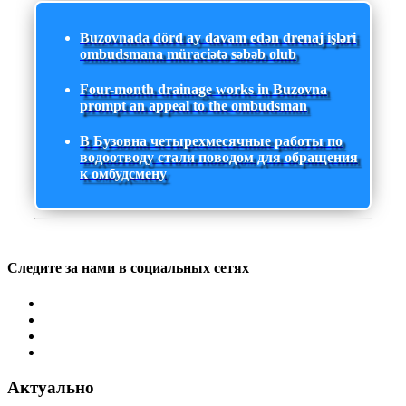
Buzovnada dörd ay davam edən drenaj işləri
ombudsmana müraciətə səbəb olub
Four-month drainage works in Buzovna
prompt an appeal to the ombudsman
В Бузовна четырехмесячные работы по
водоотводу стали поводом для обращения
к омбудсмену
Следите за нами в социальных сетях
Актуально