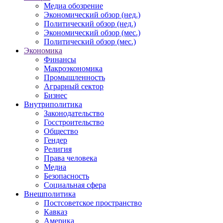
Медиа обозрение
Экономический обзор (нед.)
Политический обзор (нед.)
Экономический обзор (мес.)
Политический обзор (мес.)
Экономика
Финансы
Макроэкономика
Промышленность
Аграрный сектор
Бизнес
Внутриполитика
Законодательство
Госстроительство
Общество
Гендер
Религия
Права человека
Медиа
Безопасность
Социальная сфера
Внешполитика
Постсоветское пространство
Кавказ
Америка