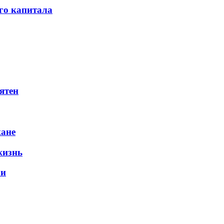
го капитала
ятен
жане
жизнь
ли