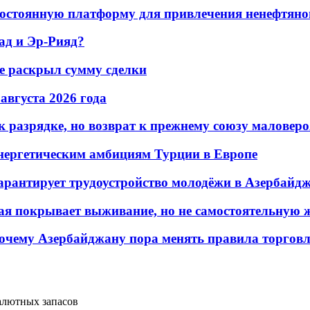
остоянную платформу для привлечения ненефтяно
ад и Эр-Рияд?
не раскрыл сумму сделки
 августа 2026 года
 разрядке, но возврат к прежнему союзу маловеро
энергетическим амбициям Турции в Европе
гарантирует трудоустройство молодёжи в Азербайд
ая покрывает выживание, но не самостоятельную 
почему Азербайджану пора менять правила торгов
алютных запасов