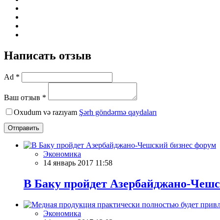
Написать отзыв
Ad *
Ваш отзыв *
Oxudum və razıyam
Şərh göndərmə qaydaları
Отправить
Экономика
14 январь 2017 11:58
В Баку пройдет Азербайджано-Чешс
Экономика