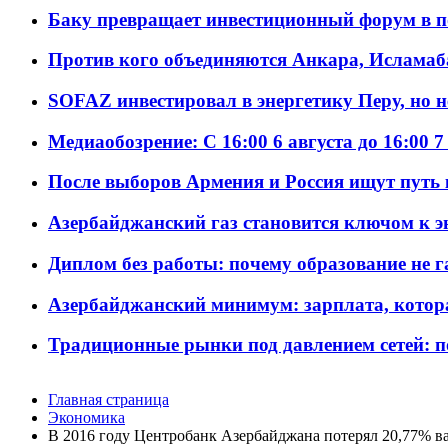
Баку превращает инвестиционный форум в п
Против кого объединяются Анкара, Исламаб
SOFAZ инвестировал в энергетику Перу, но 
Медиаобозрение: С 16:00 6 августа до 16:00 7
После выборов Армения и Россия ищут путь к
Азербайджанский газ становится ключом к 
Диплом без работы: почему образование не 
Азербайджанский минимум: зарплата, котор
Традиционные рынки под давлением сетей: 
Главная страница
Экономика
В 2016 году Центробанк Азербайджана потерял 20,77% в