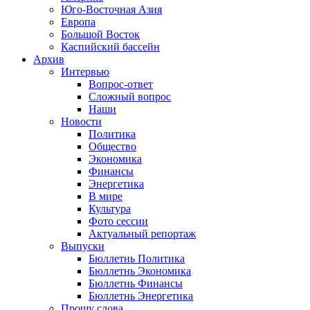
Юго-Восточная Азия
Европа
Большой Восток
Каспийский бассейн
Архив
Интервью
Вопрос-ответ
Сложный вопрос
Наши
Новости
Политика
Общество
Экономика
Финансы
Энергетика
В мире
Культура
Фото сессии
Актуальный репортаж
Выпуски
Бюллетнь Политика
Бюллетнь Экономика
Бюллетнь Финансы
Бюллетнь Энергетика
Прошу слова