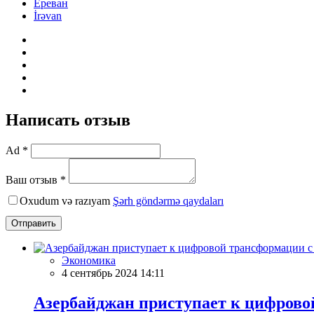
Ереван
İrəvan
Написать отзыв
Ad *
Ваш отзыв *
Oxudum və razıyam
Şərh göndərmə qaydaları
Отправить
Экономика
4 сентябрь 2024 14:11
Азербайджан приступает к цифрово