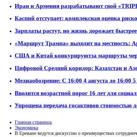
Иран и Армения разрабатывают свой «TRIP
Каспий отступает: комплексная оценка риско
Зарплаты растут, но жизнь дорожает быстрее т
«Маршрут Трампа» выходит на местность: А
США и Китай конкурируютза маршруты че
Цифровой Средний коридор: Казахстан и Аз
Медиаобозрение: С 16:00 4 августа до 16:00 5
Вводится возрастной порог 16 лет для социа
Упрощена передача госактивов стоимостью д
Главная страница
Экономика
В Ереване ведутся дискуссии о преимуществах сотрудни