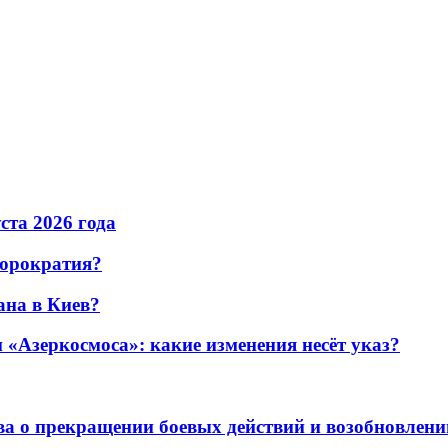
уста 2026 года
бюрократия?
ана в Киев?
«Азеркосмоса»: какие изменения несёт указ?
а о прекращении боевых действий и возобновлени