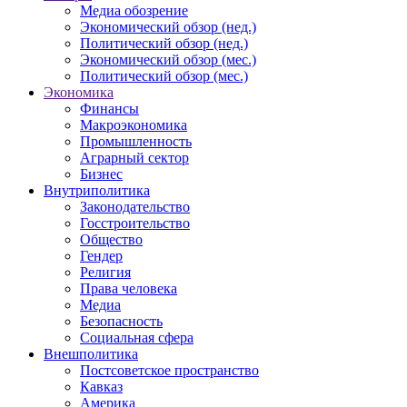
Медиа обозрение
Экономический обзор (нед.)
Политический обзор (нед.)
Экономический обзор (мес.)
Политический обзор (мес.)
Экономика
Финансы
Макроэкономика
Промышленность
Аграрный сектор
Бизнес
Внутриполитика
Законодательство
Госстроительство
Общество
Гендер
Религия
Права человека
Медиа
Безопасность
Социальная сфера
Внешполитика
Постсоветское пространство
Кавказ
Америка