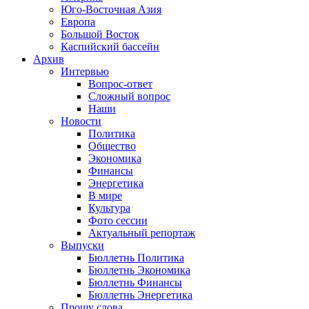
Юго-Восточная Азия
Европа
Большой Восток
Каспийский бассейн
Архив
Интервью
Вопрос-ответ
Сложный вопрос
Наши
Новости
Политика
Общество
Экономика
Финансы
Энергетика
В мире
Культура
Фото сессии
Актуальный репортаж
Выпуски
Бюллетнь Политика
Бюллетнь Экономика
Бюллетнь Финансы
Бюллетнь Энергетика
Прошу слова