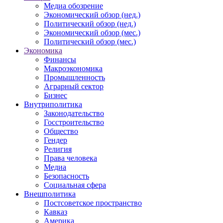
Медиа обозрение
Экономический обзор (нед.)
Политический обзор (нед.)
Экономический обзор (мес.)
Политический обзор (мес.)
Экономика
Финансы
Макроэкономика
Промышленность
Аграрный сектор
Бизнес
Внутриполитика
Законодательство
Госстроительство
Общество
Гендер
Религия
Права человека
Медиа
Безопасность
Социальная сфера
Внешполитика
Постсоветское пространство
Кавказ
Америка