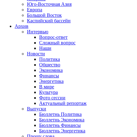
Юго-Восточная Азия
Европа
Большой Восток
Каспийский бассейн
Архив
Интервью
Вопрос-ответ
Сложный вопрос
Наши
Новости
Политика
Общество
Экономика
Финансы
Энергетика
В мире
Культура
Фото сессии
Актуальный репортаж
Выпуски
Бюллетнь Политика
Бюллетнь Экономика
Бюллетнь Финансы
Бюллетнь Энергетика
Прошу слова