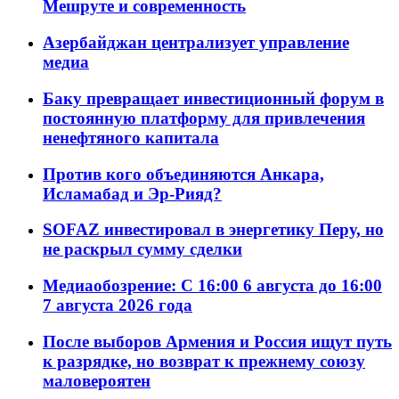
Мешруте и современность
Азербайджан централизует управление
медиа
Баку превращает инвестиционный форум в
постоянную платформу для привлечения
ненефтяного капитала
Против кого объединяются Анкара,
Исламабад и Эр-Рияд?
SOFAZ инвестировал в энергетику Перу, но
не раскрыл сумму сделки
Медиаобозрение: С 16:00 6 августа до 16:00
7 августа 2026 года
После выборов Армения и Россия ищут путь
к разрядке, но возврат к прежнему союзу
маловероятен