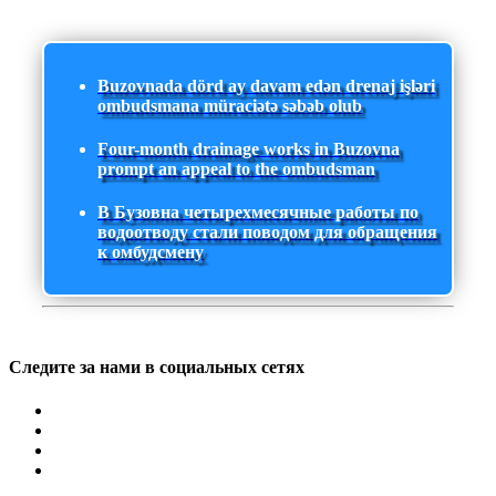
Buzovnada dörd ay davam edən drenaj işləri
ombudsmana müraciətə səbəb olub
Four-month drainage works in Buzovna
prompt an appeal to the ombudsman
В Бузовна четырехмесячные работы по
водоотводу стали поводом для обращения
к омбудсмену
Следите за нами в социальных сетях