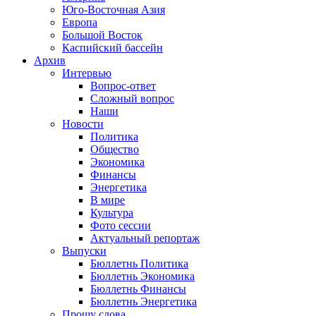
Юго-Восточная Азия
Европа
Большой Восток
Каспийский бассейн
Архив
Интервью
Вопрос-ответ
Сложный вопрос
Наши
Новости
Политика
Общество
Экономика
Финансы
Энергетика
В мире
Культура
Фото сессии
Актуальный репортаж
Выпуски
Бюллетнь Политика
Бюллетнь Экономика
Бюллетнь Финансы
Бюллетнь Энергетика
Прошу слова