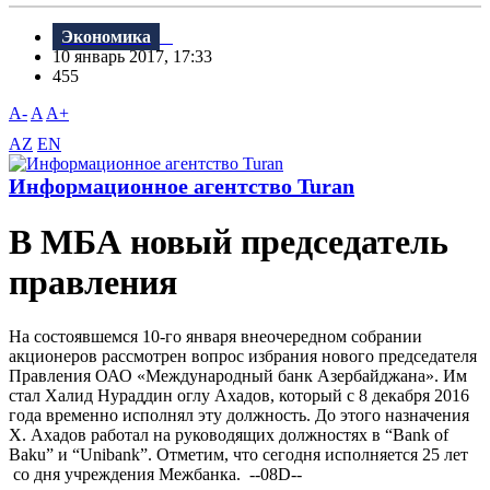
Экономика
10 январь 2017, 17:33
455
A-
A
A+
AZ
EN
Информационное агентство Turan
В МБА новый председатель
правления
На состоявшемся 10-го января внеочередном собрании
акционеров рассмотрен вопрос избрания нового председателя
Правления ОАО «Международный банк Азербайджана». Им
стал Халид Нураддин оглу Ахадов, который с 8 декабря 2016
года временно исполнял эту должность. До этого назначения
Х. Ахадов работал на руководящих должностях в “Bank of
Baku” и “Unibank”. Отметим, что сегодня исполняется 25 лет
со дня учреждения Межбанка. --08D--