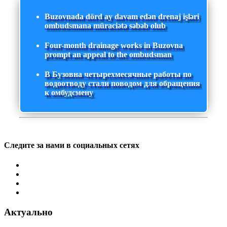
Buzovnada dörd ay davam edən drenaj işləri
ombudsmana müraciətə səbəb olub
Four-month drainage works in Buzovna
prompt an appeal to the ombudsman
В Бузовна четырехмесячные работы по
водоотводу стали поводом для обращения
к омбудсмену
Следите за нами в социальных сетях
Актуально