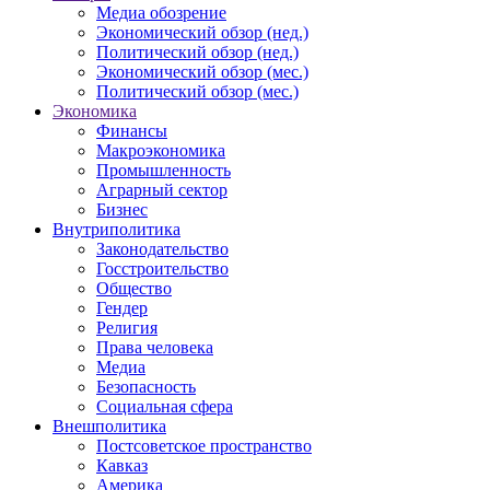
Медиа обозрение
Экономический обзор (нед.)
Политический обзор (нед.)
Экономический обзор (мес.)
Политический обзор (мес.)
Экономика
Финансы
Макроэкономика
Промышленность
Аграрный сектор
Бизнес
Внутриполитика
Законодательство
Госстроительство
Общество
Гендер
Религия
Права человека
Медиа
Безопасность
Социальная сфера
Внешполитика
Постсоветское пространство
Кавказ
Америка