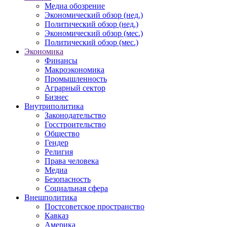
Медиа обозрение
Экономический обзор (нед.)
Политический обзор (нед.)
Экономический обзор (мес.)
Политический обзор (мес.)
Экономика
Финансы
Макроэкономика
Промышленность
Аграрный сектор
Бизнес
Внутриполитика
Законодательство
Госстроительство
Общество
Гендер
Религия
Права человека
Медиа
Безопасность
Социальная сфера
Внешполитика
Постсоветское пространство
Кавказ
Америка