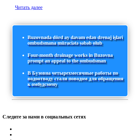
Читать далее
Buzovnada dörd ay davam edən drenaj işləri
ombudsmana müraciətə səbəb olub
Four-month drainage works in Buzovna
prompt an appeal to the ombudsman
В Бузовна четырехмесячные работы по
водоотводу стали поводом для обращения
к омбудсмену
Следите за нами в социальных сетях