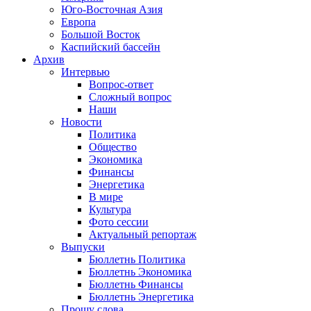
Юго-Восточная Азия
Европа
Большой Восток
Каспийский бассейн
Архив
Интервью
Вопрос-ответ
Сложный вопрос
Наши
Новости
Политика
Общество
Экономика
Финансы
Энергетика
В мире
Культура
Фото сессии
Актуальный репортаж
Выпуски
Бюллетнь Политика
Бюллетнь Экономика
Бюллетнь Финансы
Бюллетнь Энергетика
Прошу слова