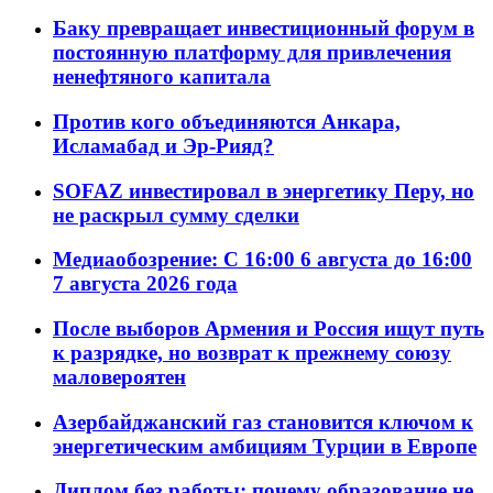
Баку превращает инвестиционный форум в
постоянную платформу для привлечения
ненефтяного капитала
Против кого объединяются Анкара,
Исламабад и Эр-Рияд?
SOFAZ инвестировал в энергетику Перу, но
не раскрыл сумму сделки
Медиаобозрение: С 16:00 6 августа до 16:00
7 августа 2026 года
После выборов Армения и Россия ищут путь
к разрядке, но возврат к прежнему союзу
маловероятен
Азербайджанский газ становится ключом к
энергетическим амбициям Турции в Европе
Диплом без работы: почему образование не