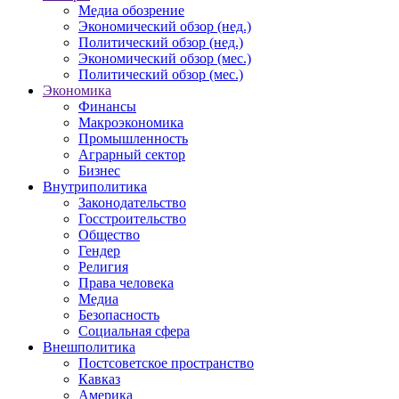
Медиа обозрение
Экономический обзор (нед.)
Политический обзор (нед.)
Экономический обзор (мес.)
Политический обзор (мес.)
Экономика
Финансы
Макроэкономика
Промышленность
Аграрный сектор
Бизнес
Внутриполитика
Законодательство
Госстроительство
Общество
Гендер
Религия
Права человека
Медиа
Безопасность
Социальная сфера
Внешполитика
Постсоветское пространство
Кавказ
Америка