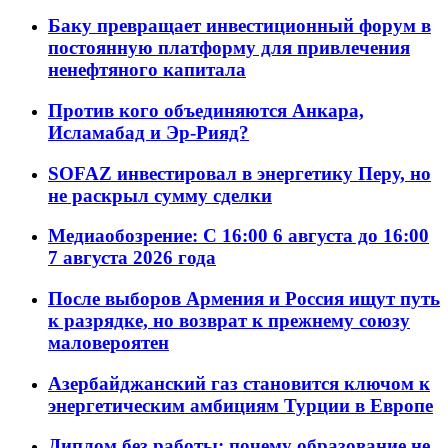
Баку превращает инвестиционный форум в
постоянную платформу для привлечения
ненефтяного капитала
Против кого объединяются Анкара,
Исламабад и Эр-Рияд?
SOFAZ инвестировал в энергетику Перу, но
не раскрыл сумму сделки
Медиаобозрение: С 16:00 6 августа до 16:00
7 августа 2026 года
После выборов Армения и Россия ищут путь
к разрядке, но возврат к прежнему союзу
маловероятен
Азербайджанский газ становится ключом к
энергетическим амбициям Турции в Европе
Диплом без работы: почему образование не