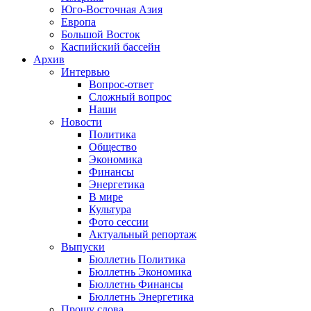
Юго-Восточная Азия
Европа
Большой Восток
Каспийский бассейн
Архив
Интервью
Вопрос-ответ
Сложный вопрос
Наши
Новости
Политика
Общество
Экономика
Финансы
Энергетика
В мире
Культура
Фото сессии
Актуальный репортаж
Выпуски
Бюллетнь Политика
Бюллетнь Экономика
Бюллетнь Финансы
Бюллетнь Энергетика
Прошу слова