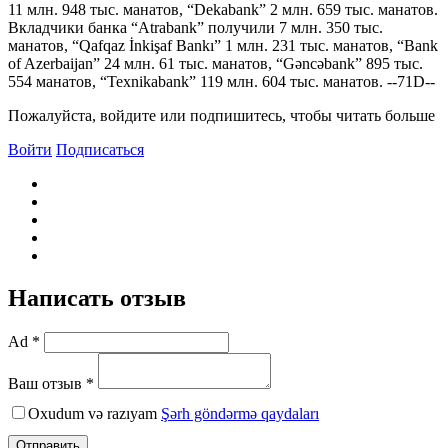
11 млн. 948 тыс. манатов, “Dekabank” 2 млн. 659 тыс. манатов.
Вкладчики банка “Atrabank” получили 7 млн. 350 тыс.
манатов, “Qafqaz İnkişaf Bankı” 1 млн. 231 тыс. манатов, “Bank
of Azerbaijan” 24 млн. 61 тыс. манатов, “Gəncəbank” 895 тыс.
554 манатов, “Texnikabank” 119 млн. 604 тыс. манатов. --71D--
Пожалуйста, войдите или подпишитесь, чтобы читать больше
Войти
Подписаться
Написать отзыв
Ad *
Ваш отзыв *
Oxudum və razıyam
Şərh göndərmə qaydaları
Отправить