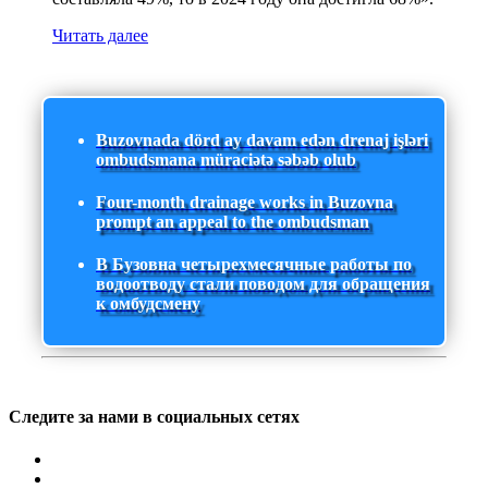
Читать далее
Buzovnada dörd ay davam edən drenaj işləri
ombudsmana müraciətə səbəb olub
Four-month drainage works in Buzovna
prompt an appeal to the ombudsman
В Бузовна четырехмесячные работы по
водоотводу стали поводом для обращения
к омбудсмену
Следите за нами в социальных сетях