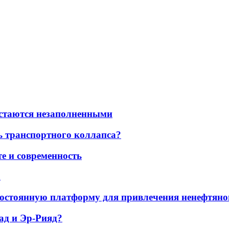
остаются незаполненными
ь транспортного коллапса?
е и современность
а
остоянную платформу для привлечения ненефтяно
ад и Эр-Рияд?