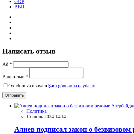
GDP
ВВП
Написать отзыв
Ad *
Ваш отзыв *
Oxudum və razıyam
Şərh göndərmə qaydaları
Отправить
Политика
15 июль 2024 14:14
Алиев подписал закон о безвизовом