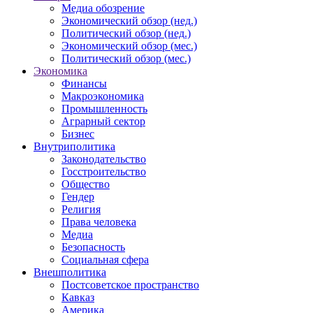
Медиа обозрение
Экономический обзор (нед.)
Политический обзор (нед.)
Экономический обзор (мес.)
Политический обзор (мес.)
Экономика
Финансы
Макроэкономика
Промышленность
Аграрный сектор
Бизнес
Внутриполитика
Законодательство
Госстроительство
Общество
Гендер
Религия
Права человека
Медиа
Безопасность
Социальная сфера
Внешполитика
Постсоветское пространство
Кавказ
Америка