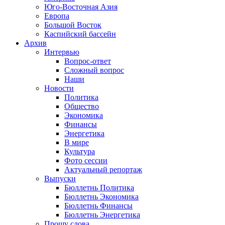
Юго-Восточная Азия
Европа
Большой Восток
Каспийский бассейн
Архив
Интервью
Вопрос-ответ
Сложный вопрос
Наши
Новости
Политика
Общество
Экономика
Финансы
Энергетика
В мире
Культура
Фото сессии
Актуальный репортаж
Выпуски
Бюллетнь Политика
Бюллетнь Экономика
Бюллетнь Финансы
Бюллетнь Энергетика
Прошу слова