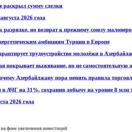
не раскрыл сумму сделки
 августа 2026 года
 разрядке, но возврат к прежнему союзу маловеро
энергетическим амбициям Турции в Европе
гарантирует трудоустройство молодёжи в Азербайд
ая покрывает выживание, но не самостоятельную 
почему Азербайджану пора менять правила торгов
в АЧГ на 31%, сохранив добычу на уровне 8 млн 
уста 2026 года
 на фоне увеличения инвестиций