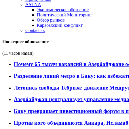
ASTNA
Экономическое обозрение
Политический Мониторинг
Обзор рынков
Карабахский конфликт
Contact az
Последнее обновление
(11 часов назад)
Почему 65 тысяч вакансий в Азербайджане 
Разделение линий метро в Баку: как избежат
Летопись свободы Тебриза: движение Мешрут
Азербайджан централизует управление меди
Баку превращает инвестиционный форум в п
Против кого объединяются Анкара, Исламаб