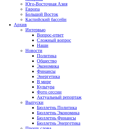
Юго-Восточная Азия
Европа
Большой Восток
Каспийский бассейн
Архив
Интервью
Вопрос-ответ
Сложный вопрос
Наши
Новости
Политика
Общество
Экономика
Финансы
Энергетика
В мире
Культура
Фото сессии
Актуальный репортаж
Выпуски
Бюллетнь Политика
Бюллетнь Экономика
Бюллетнь Финансы
Бюллетнь Энергетика
Прошу слова