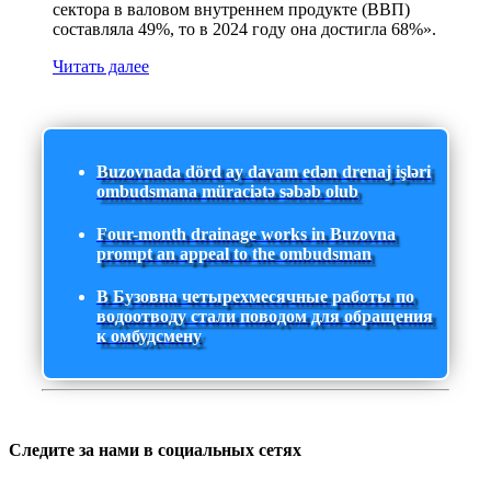
сектора в валовом внутреннем продукте (ВВП)
составляла 49%, то в 2024 году она достигла 68%».
Читать далее
Buzovnada dörd ay davam edən drenaj işləri
ombudsmana müraciətə səbəb olub
Four-month drainage works in Buzovna
prompt an appeal to the ombudsman
В Бузовна четырехмесячные работы по
водоотводу стали поводом для обращения
к омбудсмену
Следите за нами в социальных сетях