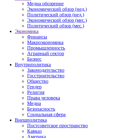
Медиа обозрение
Экономический обзор (нед.)
Политический обзор (нед.)
Экономический обзор (мес.)
Политический обзор (мес.)
Экономика
Финансы
Макроэкономика
Промышленность
Аграрный сектор
Бизнес
Внутриполитика
Законодательство
Госстроительство
Общество
Гендер
Религия
Права человека
Медиа
Безопасность
Социальная сфера
Внешполитика
Постсоветское пространство
Кавказ
Америка