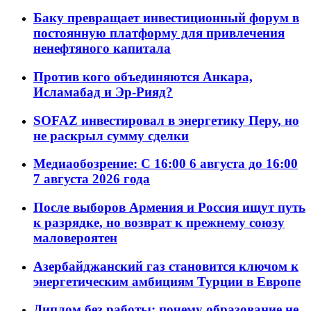
Баку превращает инвестиционный форум в
постоянную платформу для привлечения
ненефтяного капитала
Против кого объединяются Анкара,
Исламабад и Эр-Рияд?
SOFAZ инвестировал в энергетику Перу, но
не раскрыл сумму сделки
Медиаобозрение: С 16:00 6 августа до 16:00
7 августа 2026 года
После выборов Армения и Россия ищут путь
к разрядке, но возврат к прежнему союзу
маловероятен
Азербайджанский газ становится ключом к
энергетическим амбициям Турции в Европе
Диплом без работы: почему образование не