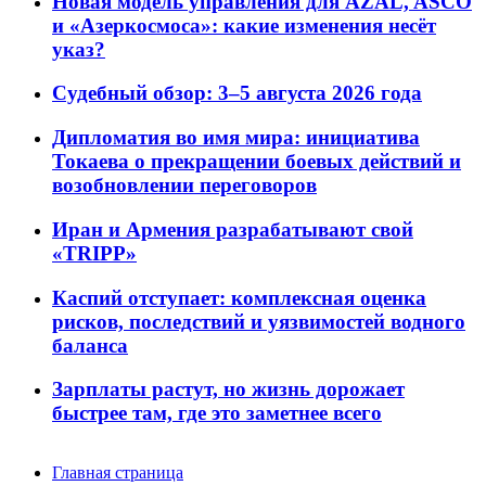
Новая модель управления для AZAL, ASCO
и «Азеркосмоса»: какие изменения несёт
указ?
Судебный обзор: 3–5 августа 2026 года
Дипломатия во имя мира: инициатива
Токаева о прекращении боевых действий и
возобновлении переговоров
Иран и Армения разрабатывают свой
«TRIPP»
Каспий отступает: комплексная оценка
рисков, последствий и уязвимостей водного
баланса
Зарплаты растут, но жизнь дорожает
быстрее там, где это заметнее всего
Главная страница