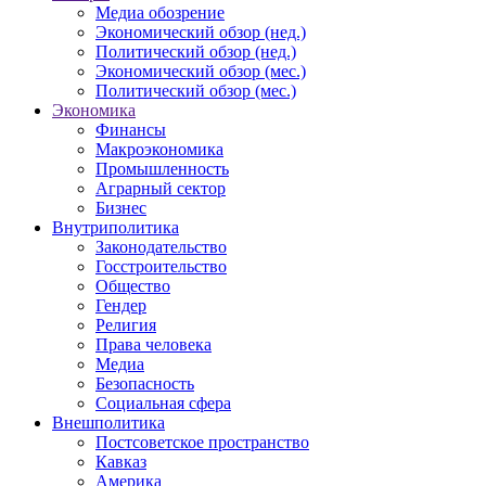
Медиа обозрение
Экономический обзор (нед.)
Политический обзор (нед.)
Экономический обзор (мес.)
Политический обзор (мес.)
Экономика
Финансы
Макроэкономика
Промышленность
Аграрный сектор
Бизнес
Внутриполитика
Законодательство
Госстроительство
Общество
Гендер
Религия
Права человека
Медиа
Безопасность
Социальная сфера
Внешполитика
Постсоветское пространство
Кавказ
Америка