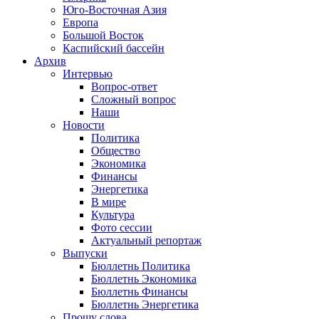
Юго-Восточная Азия
Европа
Большой Восток
Каспийский бассейн
Архив
Интервью
Вопрос-ответ
Сложный вопрос
Наши
Новости
Политика
Общество
Экономика
Финансы
Энергетика
В мире
Культура
Фото сессии
Актуальный репортаж
Выпуски
Бюллетнь Политика
Бюллетнь Экономика
Бюллетнь Финансы
Бюллетнь Энергетика
Прошу слова