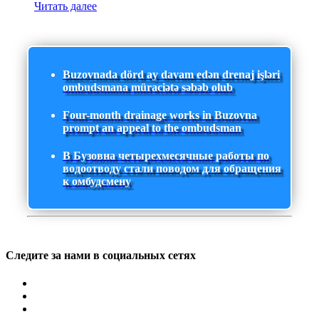
Читать далее
Buzovnada dörd ay davam edən drenaj işləri
ombudsmana müraciətə səbəb olub
Four-month drainage works in Buzovna
prompt an appeal to the ombudsman
В Бузовна четырехмесячные работы по
водоотводу стали поводом для обращения
к омбудсмену
Следите за нами в социальных сетях