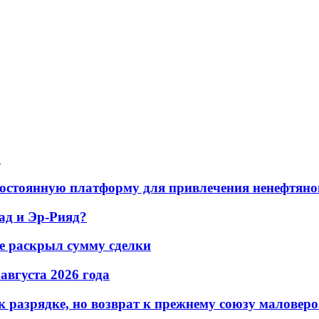
а
остоянную платформу для привлечения ненефтяно
ад и Эр-Рияд?
не раскрыл сумму сделки
 августа 2026 года
 разрядке, но возврат к прежнему союзу маловеро