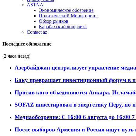
ASTNA
Экономическое обозрение
Политический Мониторинг
Обзор рынков
Карабахский конфликт
Contact az
Последнее обновление
(2 часа назад)
Азербайджан централизует управление меди
Баку превращает инвестиционный форум в п
Против кого объединяются Анкара, Исламаб
SOFAZ инвестировал в энергетику Перу, но 
Медиаобозрение: С 16:00 6 августа до 16:00 7
После выборов Армения и Россия ищут путь к