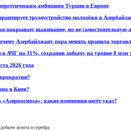
энергетическим амбициям Турции в Европе
гарантирует трудоустройство молодёжи в Азербайд
ая покрывает выживание, но не самостоятельную 
почему Азербайджану пора менять правила торгов
в АЧГ на 31%, сохранив добычу на уровне 8 млн 
уста 2026 года
бюрократия?
ана в Киев?
«Азеркосмоса»: какие изменения несёт указ?
добыче золота и серебра