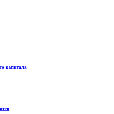
го капитала
ятен