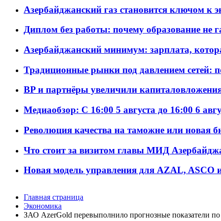
Азербайджанский газ становится ключом к 
Диплом без работы: почему образование не 
Азербайджанский минимум: зарплата, котор
Традиционные рынки под давлением сетей: 
BP и партнёры увеличили капиталовложения 
Медиаобзор: С 16:00 5 августа до 16:00 6 авг
Революция качества на таможне или новая 
Что стоит за визитом главы МИД Азербайдж
Новая модель управления для AZAL, ASCO и 
Главная страница
Экономика
ЗАО AzerGold перевыполнило прогнозные показатели по 