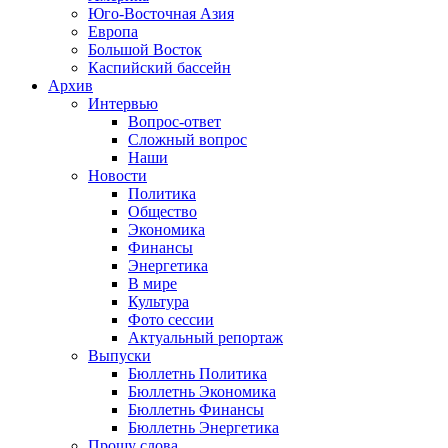
Юго-Восточная Азия
Европа
Большой Восток
Каспийский бассейн
Архив
Интервью
Вопрос-ответ
Сложный вопрос
Наши
Новости
Политика
Общество
Экономика
Финансы
Энергетика
В мире
Культура
Фото сессии
Актуальный репортаж
Выпуски
Бюллетнь Политика
Бюллетнь Экономика
Бюллетнь Финансы
Бюллетнь Энергетика
Прошу слова