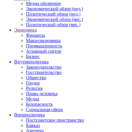
Медиа обозрение
Экономический обзор (нед.)
Политический обзор (нед.)
Экономический обзор (мес.)
Политический обзор (мес.)
Экономика
Финансы
Макроэкономика
Промышленность
Аграрный сектор
Бизнес
Внутриполитика
Законодательство
Госстроительство
Общество
Гендер
Религия
Права человека
Медиа
Безопасность
Социальная сфера
Внешполитика
Постсоветское пространство
Кавказ
Америка