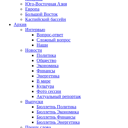
Юго-Восточная Азия
Европа
Большой Восток
Каспийский бассейн
Архив
Интервью
Вопрос-ответ
Сложный вопрос
Наши
Новости
Политика
Общество
Экономика
Финансы
Энергетика
В мире
Культура
Фото сессии
Актуальный репортаж
Выпуски
Бюллетнь Политика
Бюллетнь Экономика
Бюллетнь Финансы
Бюллетнь Энергетика
Прошу слова