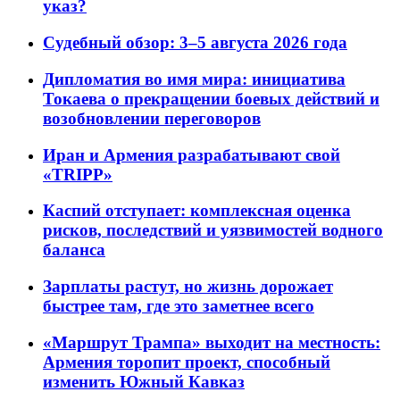
указ?
Судебный обзор: 3–5 августа 2026 года
Дипломатия во имя мира: инициатива
Токаева о прекращении боевых действий и
возобновлении переговоров
Иран и Армения разрабатывают свой
«TRIPP»
Каспий отступает: комплексная оценка
рисков, последствий и уязвимостей водного
баланса
Зарплаты растут, но жизнь дорожает
быстрее там, где это заметнее всего
«Маршрут Трампа» выходит на местность:
Армения торопит проект, способный
изменить Южный Кавказ