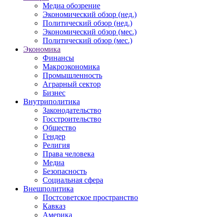
Медиа обозрение
Экономический обзор (нед.)
Политический обзор (нед.)
Экономический обзор (мес.)
Политический обзор (мес.)
Экономика
Финансы
Макроэкономика
Промышленность
Аграрный сектор
Бизнес
Внутриполитика
Законодательство
Госстроительство
Общество
Гендер
Религия
Права человека
Медиа
Безопасность
Социальная сфера
Внешполитика
Постсоветское пространство
Кавказ
Америка