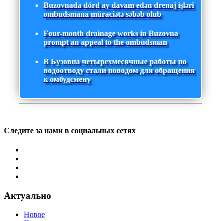
Buzovnada dörd ay davam edən drenaj işləri
ombudsmana müraciətə səbəb olub
Four-month drainage works in Buzovna
prompt an appeal to the ombudsman
В Бузовна четырехмесячные работы по
водоотводу стали поводом для обращения
к омбудсмену
Следите за нами в социальных сетях
Актуально
Новое