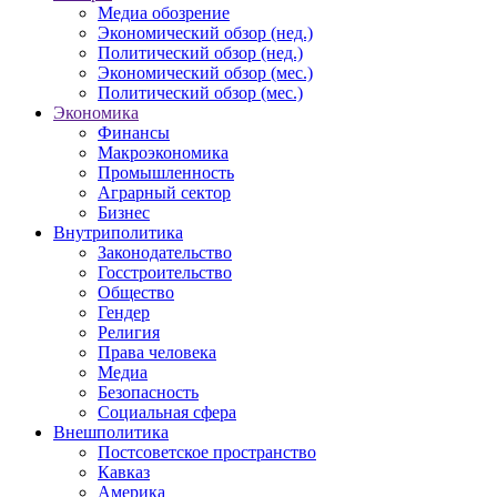
Медиа обозрение
Экономический обзор (нед.)
Политический обзор (нед.)
Экономический обзор (мес.)
Политический обзор (мес.)
Экономика
Финансы
Макроэкономика
Промышленность
Аграрный сектор
Бизнес
Внутриполитика
Законодательство
Госстроительство
Общество
Гендер
Религия
Права человека
Медиа
Безопасность
Социальная сфера
Внешполитика
Постсоветское пространство
Кавказ
Америка