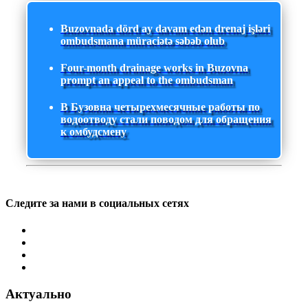
Buzovnada dörd ay davam edən drenaj işləri
ombudsmana müraciətə səbəb olub
Four-month drainage works in Buzovna
prompt an appeal to the ombudsman
В Бузовна четырехмесячные работы по
водоотводу стали поводом для обращения
к омбудсмену
Следите за нами в социальных сетях
Актуально