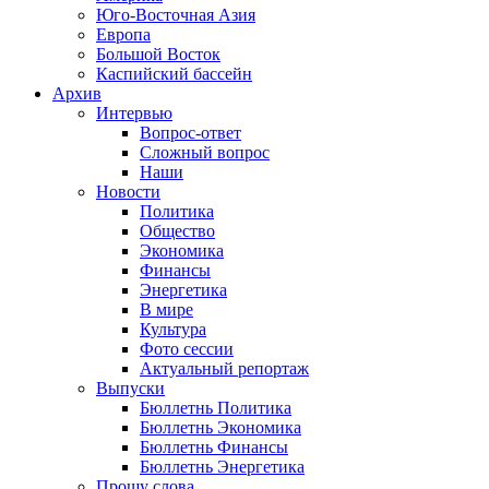
Юго-Восточная Азия
Европа
Большой Восток
Каспийский бассейн
Архив
Интервью
Вопрос-ответ
Сложный вопрос
Наши
Новости
Политика
Общество
Экономика
Финансы
Энергетика
В мире
Культура
Фото сессии
Актуальный репортаж
Выпуски
Бюллетнь Политика
Бюллетнь Экономика
Бюллетнь Финансы
Бюллетнь Энергетика
Прошу слова