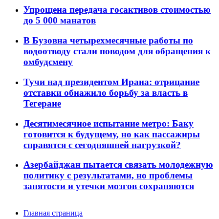
Упрощена передача госактивов стоимостью
до 5 000 манатов
В Бузовна четырехмесячные работы по
водоотводу стали поводом для обращения к
омбудсмену
Тучи над президентом Ирана: отрицание
отставки обнажило борьбу за власть в
Тегеране
Десятимесячное испытание метро: Баку
готовится к будущему, но как пассажиры
справятся с сегодняшней нагрузкой?
Азербайджан пытается связать молодежную
политику с результатами, но проблемы
занятости и утечки мозгов сохраняются
Главная страница