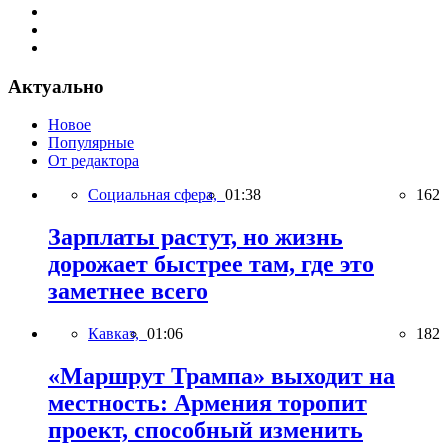
Актуально
Новое
Популярные
От редактора
Социальная сфера,
01:38
162
Зарплаты растут, но жизнь
дорожает быстрее там, где это
заметнее всего
Кавказ,
01:06
182
«Маршрут Трампа» выходит на
местность: Армения торопит
проект, способный изменить