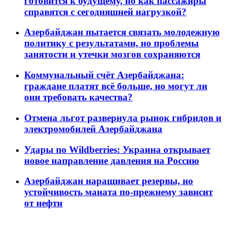
готовится к будущему, но как пассажиры
справятся с сегодняшней нагрузкой?
Азербайджан пытается связать молодежную
политику с результатами, но проблемы
занятости и утечки мозгов сохраняются
Коммунальный счёт Азербайджана:
граждане платят всё больше, но могут ли
они требовать качества?
Отмена льгот развернула рынок гибридов и
электромобилей Азербайджана
Удары по Wildberries: Украина открывает
новое направление давления на Россию
Азербайджан наращивает резервы, но
устойчивость маната по-прежнему зависит
от нефти