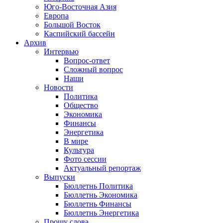
Юго-Восточная Азия
Европа
Большой Восток
Каспийский бассейн
Архив
Интервью
Вопрос-ответ
Сложный вопрос
Наши
Новости
Политика
Общество
Экономика
Финансы
Энергетика
В мире
Культура
Фото сессии
Актуальный репортаж
Выпуски
Бюллетнь Политика
Бюллетнь Экономика
Бюллетнь Финансы
Бюллетнь Энергетика
Прошу слова