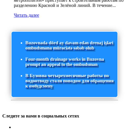
метрополитен» приступает к строительным работам по
разделению Красной и Зелёной линий. В течение...
Читать далее
Buzovnada dörd ay davam edən drenaj işləri
ombudsmana müraciətə səbəb olub
Four-month drainage works in Buzovna
prompt an appeal to the ombudsman
В Бузовна четырехмесячные работы по
водоотводу стали поводом для обращения
к омбудсмену
Следите за нами в социальных сетях