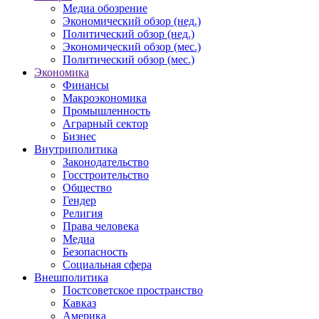
Медиа обозрение
Экономический обзор (нед.)
Политический обзор (нед.)
Экономический обзор (мес.)
Политический обзор (мес.)
Экономика
Финансы
Макроэкономика
Промышленность
Аграрный сектор
Бизнес
Внутриполитика
Законодательство
Госстроительство
Общество
Гендер
Религия
Права человека
Медиа
Безопасность
Социальная сфера
Внешполитика
Постсоветское пространство
Кавказ
Америка