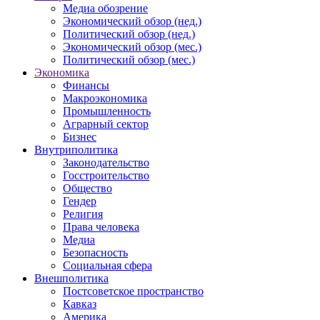
Медиа обозрение
Экономический обзор (нед.)
Политический обзор (нед.)
Экономический обзор (мес.)
Политический обзор (мес.)
Экономика
Финансы
Макроэкономика
Промышленность
Аграрный сектор
Бизнес
Внутриполитика
Законодательство
Госстроительство
Общество
Гендер
Религия
Права человека
Медиа
Безопасность
Социальная сфера
Внешполитика
Постсоветское пространство
Кавказ
Америка