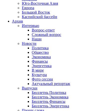
Юго-Восточная Азия
Европа
Большой Восток
Каспийский бассейн
Архив
Интервью
Вопрос-ответ
Сложный вопрос
Наши
Новости
Политика
Общество
Экономика
Финансы
Энергетика
В мире
Культура
Фото сессии
Актуальный репортаж
Выпуски
Бюллетнь Политика
Бюллетнь Экономика
Бюллетнь Финансы
Бюллетнь Энергетика
Прошу слова