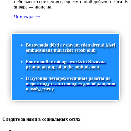
небольшого снижения среднесуточной добычи нефти. В
январе — июне на...
Читать далее
Buzovnada dörd ay davam edən drenaj işləri
ombudsmana müraciətə səbəb olub
Four-month drainage works in Buzovna
prompt an appeal to the ombudsman
В Бузовна четырехмесячные работы по
водоотводу стали поводом для обращения
к омбудсмену
Следите за нами в социальных сетях