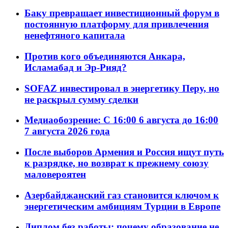
Баку превращает инвестиционный форум в
постоянную платформу для привлечения
ненефтяного капитала
Против кого объединяются Анкара,
Исламабад и Эр-Рияд?
SOFAZ инвестировал в энергетику Перу, но
не раскрыл сумму сделки
Медиаобозрение: С 16:00 6 августа до 16:00
7 августа 2026 года
После выборов Армения и Россия ищут путь
к разрядке, но возврат к прежнему союзу
маловероятен
Азербайджанский газ становится ключом к
энергетическим амбициям Турции в Европе
Диплом без работы: почему образование не