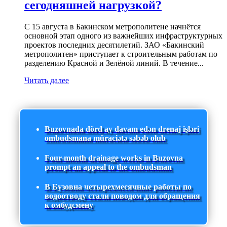
сегодняшней нагрузкой?
С 15 августа в Бакинском метрополитене начнётся
основной этап одного из важнейших инфраструктурных
проектов последних десятилетий. ЗАО «Бакинский
метрополитен» приступает к строительным работам по
разделению Красной и Зелёной линий. В течение...
Читать далее
Buzovnada dörd ay davam edən drenaj işləri
ombudsmana müraciətə səbəb olub
Four-month drainage works in Buzovna
prompt an appeal to the ombudsman
В Бузовна четырехмесячные работы по
водоотводу стали поводом для обращения
к омбудсмену