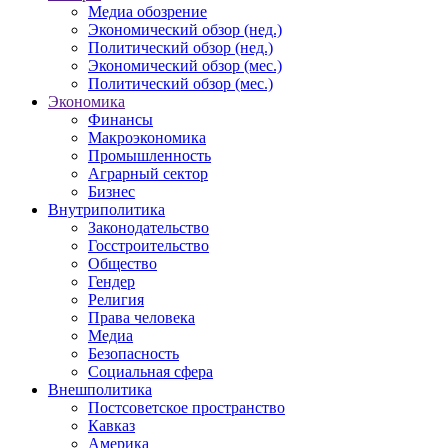
Медиа обозрение
Экономический обзор (нед.)
Политический обзор (нед.)
Экономический обзор (мес.)
Политический обзор (мес.)
Экономика
Финансы
Макроэкономика
Промышленность
Аграрный сектор
Бизнес
Внутриполитика
Законодательство
Госстроительство
Общество
Гендер
Религия
Права человека
Медиа
Безопасность
Социальная сфера
Внешполитика
Постсоветское пространство
Кавказ
Америка