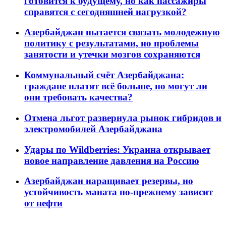
готовится к будущему, но как пассажиры
справятся с сегодняшней нагрузкой?
Азербайджан пытается связать молодежную
политику с результатами, но проблемы
занятости и утечки мозгов сохраняются
Коммунальный счёт Азербайджана:
граждане платят всё больше, но могут ли
они требовать качества?
Отмена льгот развернула рынок гибридов и
электромобилей Азербайджана
Удары по Wildberries: Украина открывает
новое направление давления на Россию
Азербайджан наращивает резервы, но
устойчивость маната по-прежнему зависит
от нефти