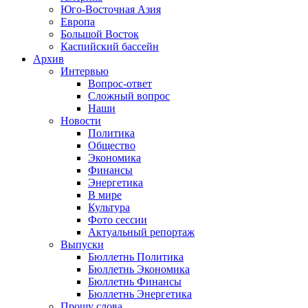
Юго-Восточная Азия
Европа
Большой Восток
Каспийский бассейн
Архив
Интервью
Вопрос-ответ
Сложный вопрос
Наши
Новости
Политика
Общество
Экономика
Финансы
Энергетика
В мире
Культура
Фото сессии
Актуальный репортаж
Выпуски
Бюллетнь Политика
Бюллетнь Экономика
Бюллетнь Финансы
Бюллетнь Энергетика
Прошу слова