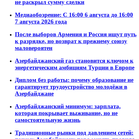
не раскрыл сумму сделки
Медиаобозрение: С 16:00 6 августа до 16:00
7 августа 2026 года
После выборов Армения и Россия ищут путь
к разрядке, но возврат к прежнему союзу
маловероятен
Азербайджанский газ становится ключом к
энергетическим амбициям Турции в Европе
Диплом без работы: почему образование не
гарантирует трудоустройство молодёжи в
Азербайджане
Азербайджанский минимум: зарплата,
которая покрывает выживание, но не
самостоятельную жизнь
Традиционные рынки под давлением сетей: