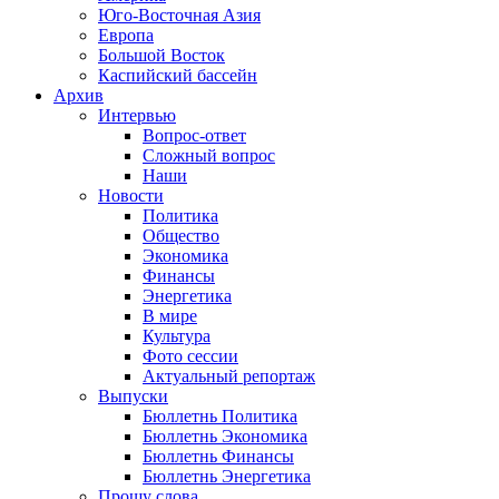
Юго-Восточная Азия
Европа
Большой Восток
Каспийский бассейн
Архив
Интервью
Вопрос-ответ
Сложный вопрос
Наши
Новости
Политика
Общество
Экономика
Финансы
Энергетика
В мире
Культура
Фото сессии
Актуальный репортаж
Выпуски
Бюллетнь Политика
Бюллетнь Экономика
Бюллетнь Финансы
Бюллетнь Энергетика
Прошу слова