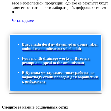
ввоз небезопасной продукции, однако её результат будет
зависеть от готовности лабораторий, цифровых систем
и...
Читать далее
Buzovnada dörd ay davam edən drenaj işləri
ombudsmana müraciətə səbəb olub
Four-month drainage works in Buzovna
prompt an appeal to the ombudsman
В Бузовна четырехмесячные работы по
водоотводу стали поводом для обращения
к омбудсмену
Следите за нами в социальных сетях