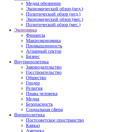
Медиа обозрение
Экономический обзор (нед.)
Политический обзор (нед.)
Экономический обзор (мес.)
Политический обзор (мес.)
Экономика
Финансы
Макроэкономика
Промышленность
Аграрный сектор
Бизнес
Внутриполитика
Законодательство
Госстроительство
Общество
Гендер
Религия
Права человека
Медиа
Безопасность
Социальная сфера
Внешполитика
Постсоветское пространство
Кавказ
Америка