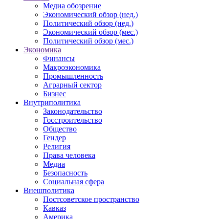
Медиа обозрение
Экономический обзор (нед.)
Политический обзор (нед.)
Экономический обзор (мес.)
Политический обзор (мес.)
Экономика
Финансы
Макроэкономика
Промышленность
Аграрный сектор
Бизнес
Внутриполитика
Законодательство
Госстроительство
Общество
Гендер
Религия
Права человека
Медиа
Безопасность
Социальная сфера
Внешполитика
Постсоветское пространство
Кавказ
Америка