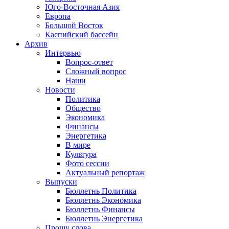
Юго-Восточная Азия
Европа
Большой Восток
Каспийский бассейн
Архив
Интервью
Вопрос-ответ
Сложный вопрос
Наши
Новости
Политика
Общество
Экономика
Финансы
Энергетика
В мире
Культура
Фото сессии
Актуальный репортаж
Выпуски
Бюллетнь Политика
Бюллетнь Экономика
Бюллетнь Финансы
Бюллетнь Энергетика
Прошу слова