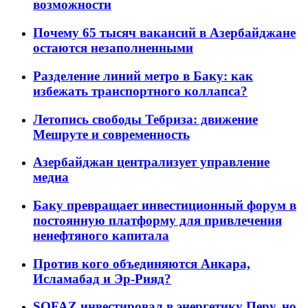
возможности
Почему 65 тысяч вакансий в Азербайджане
остаются незаполненными
Разделение линий метро в Баку: как
избежать транспортного коллапса?
Летопись свободы Тебриза: движение
Мешруте и современность
Азербайджан централизует управление
медиа
Баку превращает инвестиционный форум в
постоянную платформу для привлечения
ненефтяного капитала
Против кого объединяются Анкара,
Исламабад и Эр-Рияд?
SOFAZ инвестировал в энергетику Перу, но