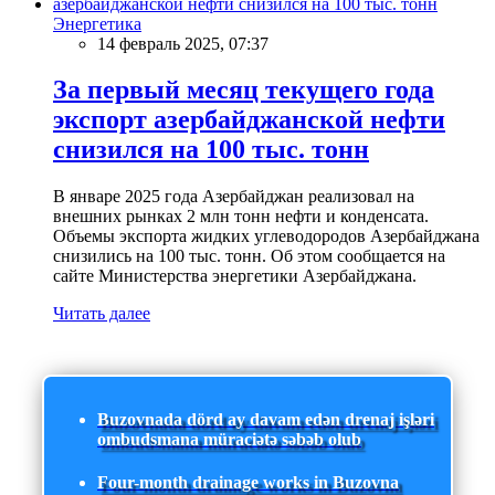
Энергетика
14 февраль 2025, 07:37
За первый месяц текущего года
экспорт азербайджанской нефти
снизился на 100 тыс. тонн
В январе 2025 года Азербайджан реализовал на
внешних рынках 2 млн тонн нефти и конденсата.
Объемы экспорта жидких углеводородов Азербайджана
снизились на 100 тыс. тонн. Об этом сообщается на
сайте Министерства энергетики Азербайджана.
Читать далее
Buzovnada dörd ay davam edən drenaj işləri
ombudsmana müraciətə səbəb olub
Four-month drainage works in Buzovna