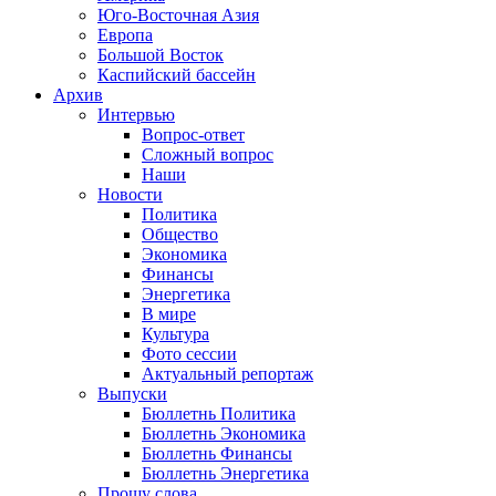
Юго-Восточная Азия
Европа
Большой Восток
Каспийский бассейн
Архив
Интервью
Вопрос-ответ
Сложный вопрос
Наши
Новости
Политика
Общество
Экономика
Финансы
Энергетика
В мире
Культура
Фото сессии
Актуальный репортаж
Выпуски
Бюллетнь Политика
Бюллетнь Экономика
Бюллетнь Финансы
Бюллетнь Энергетика
Прошу слова