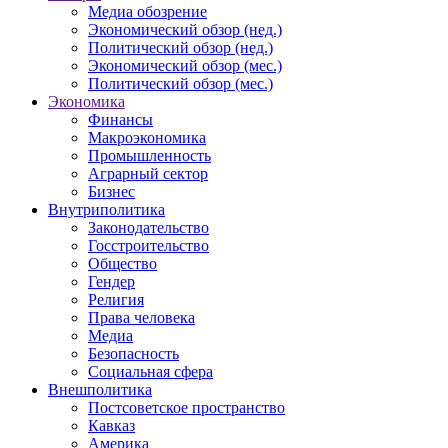
Медиа обозрение
Экономический обзор (нед.)
Политический обзор (нед.)
Экономический обзор (мес.)
Политический обзор (мес.)
Экономика
Финансы
Макроэкономика
Промышленность
Аграрный сектор
Бизнес
Внутриполитика
Законодательство
Госстроительство
Общество
Гендер
Религия
Права человека
Медиа
Безопасность
Социальная сфера
Внешполитика
Постсоветское пространство
Кавказ
Америка