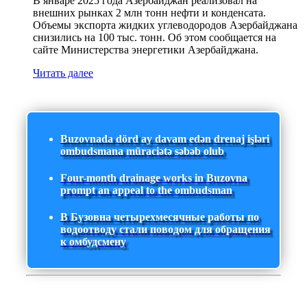
В январе 2025 года Азербайджан реализовал на
внешних рынках 2 млн тонн нефти и конденсата.
Объемы экспорта жидких углеводородов Азербайджана
снизились на 100 тыс. тонн. Об этом сообщается на
сайте Министерства энергетики Азербайджана.
Читать далее
Buzovnada dörd ay davam edən drenaj işləri
ombudsmana müraciətə səbəb olub
Four-month drainage works in Buzovna
prompt an appeal to the ombudsman
В Бузовна четырехмесячные работы по
водоотводу стали поводом для обращения
к омбудсмену