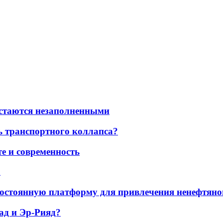
остаются незаполненными
ь транспортного коллапса?
е и современность
а
остоянную платформу для привлечения ненефтяно
ад и Эр-Рияд?