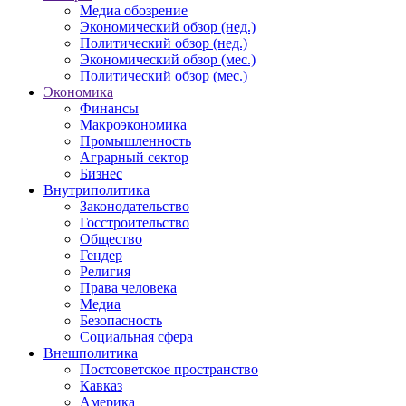
Медиа обозрение
Экономический обзор (нед.)
Политический обзор (нед.)
Экономический обзор (мес.)
Политический обзор (мес.)
Экономика
Финансы
Макроэкономика
Промышленность
Аграрный сектор
Бизнес
Внутриполитика
Законодательство
Госстроительство
Общество
Гендер
Религия
Права человека
Медиа
Безопасность
Социальная сфера
Внешполитика
Постсоветское пространство
Кавказ
Америка