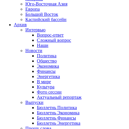
Юго-Восточная Азия
Европа
Большой Восток
Каспийский бассейн
Архив
Интервью
Вопрос-ответ
Сложный вопрос
Наши
Новости
Политика
Общество
Экономика
Финансы
Энергетика
В мире
Культура
Фото сессии
Актуальный репортаж
Выпуски
Бюллетнь Политика
Бюллетнь Экономика
Бюллетнь Финансы
Бюллетнь Энергетика
Прошу слова