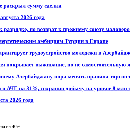
не раскрыл сумму сделки
 августа 2026 года
 разрядке, но возврат к прежнему союзу маловеро
энергетическим амбициям Турции в Европе
гарантирует трудоустройство молодёжи в Азербайд
ая покрывает выживание, но не самостоятельную 
почему Азербайджану пора менять правила торгов
в АЧГ на 31%, сохранив добычу на уровне 8 млн 
уста 2026 года
ола на 46%