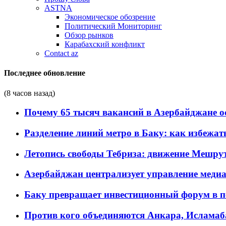
ASTNA
Экономическое обозрение
Политический Мониторинг
Обзор рынков
Карабахский конфликт
Contact az
Последнее обновление
(8 часов назад)
Почему 65 тысяч вакансий в Азербайджане 
Разделение линий метро в Баку: как избежат
Летопись свободы Тебриза: движение Мешрут
Азербайджан централизует управление меди
Баку превращает инвестиционный форум в п
Против кого объединяются Анкара, Исламаб