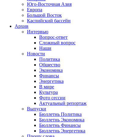
Юго-Восточная Азия
Европа
Большой Восток
Каспийский бассейн
Архив
Интервью
Вопрос-ответ
Сложный вопрос
Наши
Новости
Политика
Общество
Экономика
Финансы
Энергетика
В мире
Культура
Фото сессии
Актуальный репортаж
Выпуски
Бюллетнь Политика
Бюллетнь Экономика
Бюллетнь Финансы
Бюллетнь Энергетика
Прошу слова