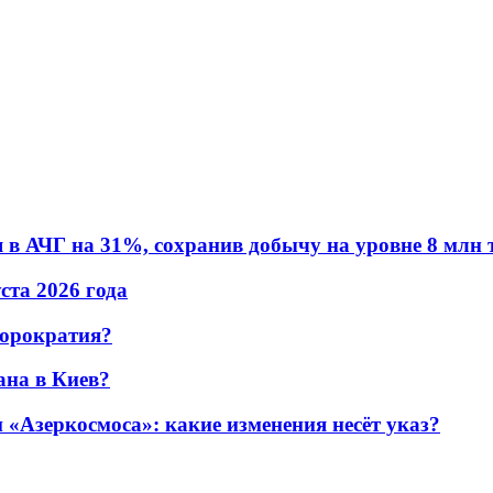
в АЧГ на 31%, сохранив добычу на уровне 8 млн 
уста 2026 года
бюрократия?
ана в Киев?
«Азеркосмоса»: какие изменения несёт указ?