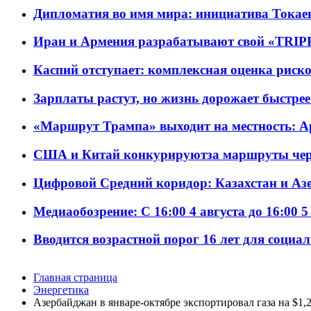
Дипломатия во имя мира: инициатива Токаев
Иран и Армения разрабатывают свой «TRIP
Каспий отступает: комплексная оценка риско
Зарплаты растут, но жизнь дорожает быстрее т
«Маршрут Трампа» выходит на местность: А
США и Китай конкурируютза маршруты че
Цифровой Средний коридор: Казахстан и Аз
Медиаобозрение: С 16:00 4 августа до 16:00 5
Вводится возрастной порог 16 лет для социа
Главная страница
Энергетика
Азербайджан в январе-октябре экспортировал газа на $1,2