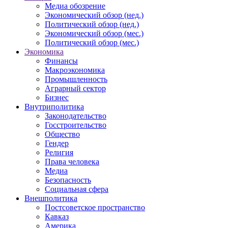
Медиа обозрение
Экономический обзор (нед.)
Политический обзор (нед.)
Экономический обзор (мес.)
Политический обзор (мес.)
Экономика
Финансы
Макроэкономика
Промышленность
Аграрный сектор
Бизнес
Внутриполитика
Законодательство
Госстроительство
Общество
Гендер
Религия
Права человека
Медиа
Безопасность
Социальная сфера
Внешполитика
Постсоветское пространство
Кавказ
Америка