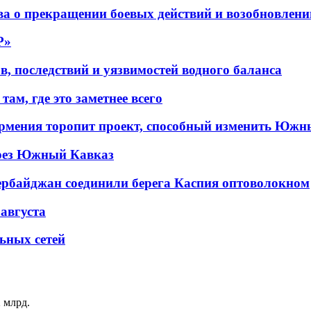
а о прекращении боевых действий и возобновлени
P»
в, последствий и уязвимостей водного баланса
ам, где это заметнее всего
рмения торопит проект, способный изменить Южн
рез Южный Кавказ
ербайджан соединили берега Каспия оптоволокном
 августа
льных сетей
 млрд.