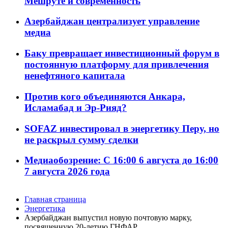
Мешруте и современность
Азербайджан централизует управление
медиа
Баку превращает инвестиционный форум в
постоянную платформу для привлечения
ненефтяного капитала
Против кого объединяются Анкара,
Исламабад и Эр-Рияд?
SOFAZ инвестировал в энергетику Перу, но
не раскрыл сумму сделки
Медиаобозрение: С 16:00 6 августа до 16:00
7 августа 2026 года
Главная страница
Энергетика
Азербайджан выпустил новую почтовую марку,
посвященную 20-летию ГНФАР