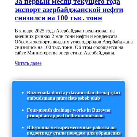
За первый месяц текущего года
экспорт азербайджанской нефти
снизился на 100 тыс. тонн
В январе 2025 года Азербайджан реализовал на
внешних рынках 2 млн тонн нефти и конденсата.
Объемы экспорта жидких углеводородов Азербайджана
снизились на 100 тыс. тонн. Об этом сообщается на
сайте Министерства энергетики Азербайджана.
Читать далее
Buzovnada dörd ay davam edən drenaj işləri
ombudsmana müraciətə səbəb olub
Four-month drainage works in Buzovna
prompt an appeal to the ombudsman
В Бузовна четырехмесячные работы по
водоотводу стали поводом для обращения