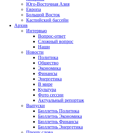
Юго-Восточная Азия
Европа
Большой Восток
Каспийский бассейн
Архив
Интервью
Вопрос-ответ
Сложный вопрос
Наши
Новости
Политика
Общество
Экономика
Финансы
Энергетика
В мире
Культура
Фото сессии
Актуальный репортаж
Выпуски
Бюллетнь Политика
Бюллетнь Экономика
Бюллетнь Финансы
Бюллетнь Энергетика
Прошу слова