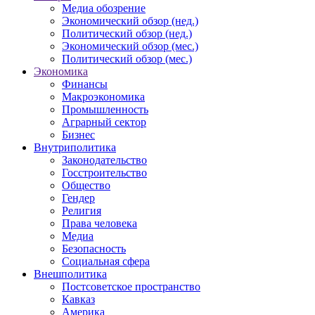
Медиа обозрение
Экономический обзор (нед.)
Политический обзор (нед.)
Экономический обзор (мес.)
Политический обзор (мес.)
Экономика
Финансы
Макроэкономика
Промышленность
Аграрный сектор
Бизнес
Внутриполитика
Законодательство
Госстроительство
Общество
Гендер
Религия
Права человека
Медиа
Безопасность
Социальная сфера
Внешполитика
Постсоветское пространство
Кавказ
Америка