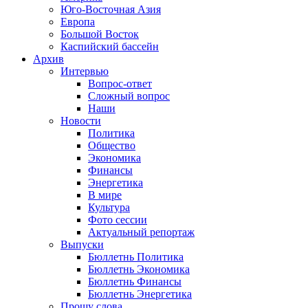
Юго-Восточная Азия
Европа
Большой Восток
Каспийский бассейн
Архив
Интервью
Вопрос-ответ
Сложный вопрос
Наши
Новости
Политика
Общество
Экономика
Финансы
Энергетика
В мире
Культура
Фото сессии
Актуальный репортаж
Выпуски
Бюллетнь Политика
Бюллетнь Экономика
Бюллетнь Финансы
Бюллетнь Энергетика
Прошу слова