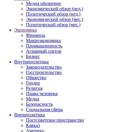
Медиа обозрение
Экономический обзор (нед.)
Политический обзор (нед.)
Экономический обзор (мес.)
Политический обзор (мес.)
Экономика
Финансы
Макроэкономика
Промышленность
Аграрный сектор
Бизнес
Внутриполитика
Законодательство
Госстроительство
Общество
Гендер
Религия
Права человека
Медиа
Безопасность
Социальная сфера
Внешполитика
Постсоветское пространство
Кавказ
Америка