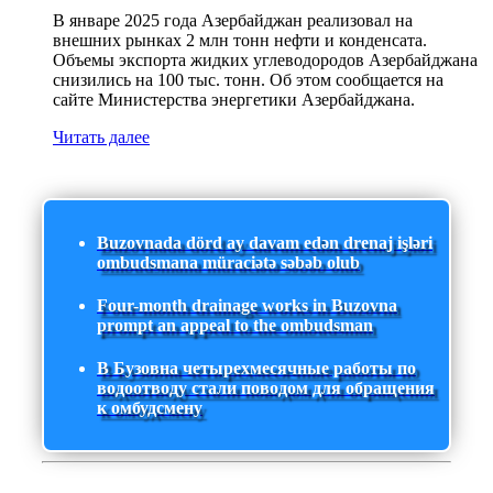
В январе 2025 года Азербайджан реализовал на
внешних рынках 2 млн тонн нефти и конденсата.
Объемы экспорта жидких углеводородов Азербайджана
снизились на 100 тыс. тонн. Об этом сообщается на
сайте Министерства энергетики Азербайджана.
Читать далее
Buzovnada dörd ay davam edən drenaj işləri
ombudsmana müraciətə səbəb olub
Four-month drainage works in Buzovna
prompt an appeal to the ombudsman
В Бузовна четырехмесячные работы по
водоотводу стали поводом для обращения
к омбудсмену