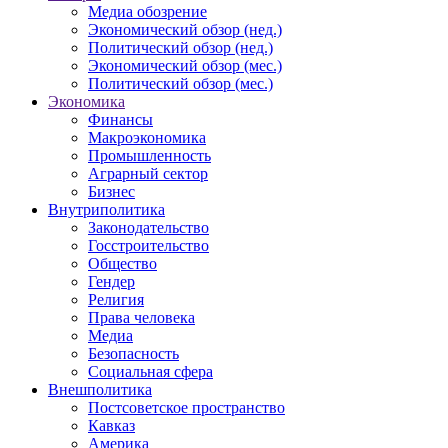
Медиа обозрение
Экономический обзор (нед.)
Политический обзор (нед.)
Экономический обзор (мес.)
Политический обзор (мес.)
Экономика
Финансы
Макроэкономика
Промышленность
Аграрный сектор
Бизнес
Внутриполитика
Законодательство
Госстроительство
Общество
Гендер
Религия
Права человека
Медиа
Безопасность
Социальная сфера
Внешполитика
Постсоветское пространство
Кавказ
Америка