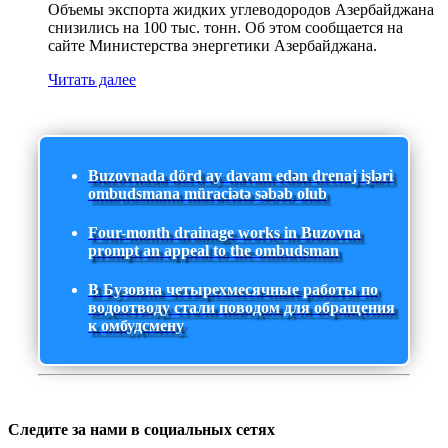
Объемы экспорта жидких углеводородов Азербайджана
снизились на 100 тыс. тонн. Об этом сообщается на
сайте Министерства энергетики Азербайджана.
Читать далее
Buzovnada dörd ay davam edən drenaj işləri
ombudsmana müraciətə səbəb olub
Four-month drainage works in Buzovna
prompt an appeal to the ombudsman
В Бузовна четырехмесячные работы по
водоотводу стали поводом для обращения
к омбудсмену
Следите за нами в социальных сетях