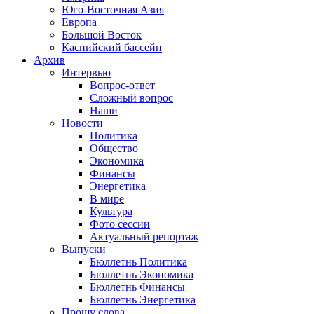
Юго-Восточная Азия
Европа
Большой Восток
Каспийский бассейн
Архив
Интервью
Вопрос-ответ
Сложный вопрос
Наши
Новости
Политика
Общество
Экономика
Финансы
Энергетика
В мире
Культура
Фото сессии
Актуальный репортаж
Выпуски
Бюллетнь Политика
Бюллетнь Экономика
Бюллетнь Финансы
Бюллетнь Энергетика
Прошу слова