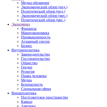
Медиа обозрение
Экономический обзор (нед.)
Политический обзор (нед.)
Экономический обзор (мес.)
Политический обзор (мес.)
Экономика
Финансы
Макроэкономика
Промышленность
Аграрный сектор
Бизнес
Внутриполитика
Законодательство
Госстроительство
Общество
Гендер
Религия
Права человека
Медиа
Безопасность
Социальная сфера
Внешполитика
Постсоветское пространство
Кавказ
Америка