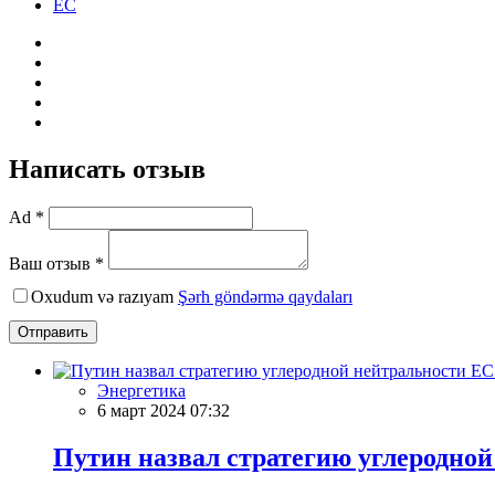
ЕС
Написать отзыв
Ad *
Ваш отзыв *
Oxudum və razıyam
Şərh göndərmə qaydaları
Отправить
Энергетика
6 март 2024 07:32
Путин назвал стратегию углеродно