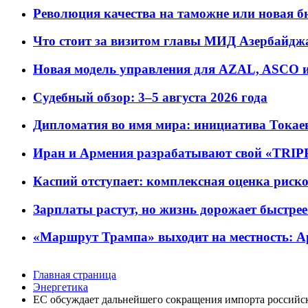
Революция качества на таможне или новая 
Что стоит за визитом главы МИД Азербайдж
Новая модель управления для AZAL, ASCO и 
Судебный обзор: 3–5 августа 2026 года
Дипломатия во имя мира: инициатива Токаев
Иран и Армения разрабатывают свой «TRIP
Каспий отступает: комплексная оценка риско
Зарплаты растут, но жизнь дорожает быстрее т
«Маршрут Трампа» выходит на местность: А
Главная страница
Энергетика
ЕС обсуждает дальнейшего сокращения импорта российск