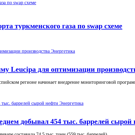
рта туркменского газа по swap схеме
Энергетика
у Leucipa для оптимизации производст
пийском регионе начинает внедрение мониторинговой программ
Энергетика
реднем добывал 454 тыс. баррелей сырой
варе составила 74,5 тыс. тонн (559 тыс. баррелей).