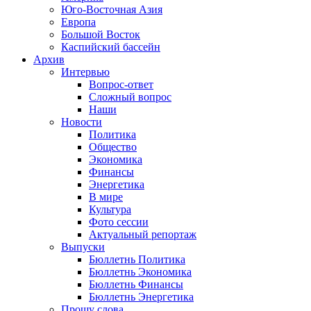
Юго-Восточная Азия
Европа
Большой Восток
Каспийский бассейн
Архив
Интервью
Вопрос-ответ
Сложный вопрос
Наши
Новости
Политика
Общество
Экономика
Финансы
Энергетика
В мире
Культура
Фото сессии
Актуальный репортаж
Выпуски
Бюллетнь Политика
Бюллетнь Экономика
Бюллетнь Финансы
Бюллетнь Энергетика
Прошу слова