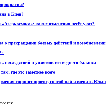
бюрократия?
ана в Киев?
«Азеркосмоса»: какие изменения несёт указ?
а о прекращении боевых действий и возобновлени
P»
в, последствий и уязвимостей водного баланса
ам, где это заметнее всего
рмения торопит проект, способный изменить Южн
ого газа