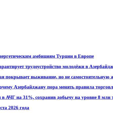
энергетическим амбициям Турции в Европе
гарантирует трудоустройство молодёжи в Азербайд
ая покрывает выживание, но не самостоятельную 
почему Азербайджану пора менять правила торгов
в АЧГ на 31%, сохранив добычу на уровне 8 млн 
уста 2026 года