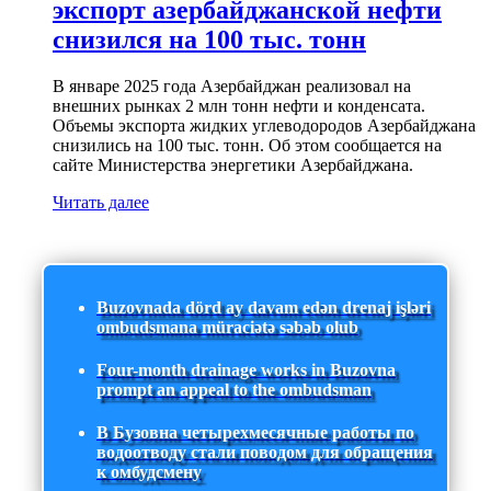
экспорт азербайджанской нефти
снизился на 100 тыс. тонн
В январе 2025 года Азербайджан реализовал на
внешних рынках 2 млн тонн нефти и конденсата.
Объемы экспорта жидких углеводородов Азербайджана
снизились на 100 тыс. тонн. Об этом сообщается на
сайте Министерства энергетики Азербайджана.
Читать далее
Buzovnada dörd ay davam edən drenaj işləri
ombudsmana müraciətə səbəb olub
Four-month drainage works in Buzovna
prompt an appeal to the ombudsman
В Бузовна четырехмесячные работы по
водоотводу стали поводом для обращения
к омбудсмену