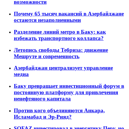
возможности
Почему 65 тысяч вакансий в Азербайджане
остаются незаполненными
Разделение линий метро в Баку: как
избежать транспортного коллапса?
Летопись свободы Тебриза: движение
Мешруте и современность
Азербайджан централизует управление
медиа
Баку превращает инвестиционный форум в
постоянную платформу для привлечения
ненефтяного капитала
Против кого объединяются Анкара,
Исламабад и Эр-Рияд?
SOFAZ инвестировал в энергетику Перу, но