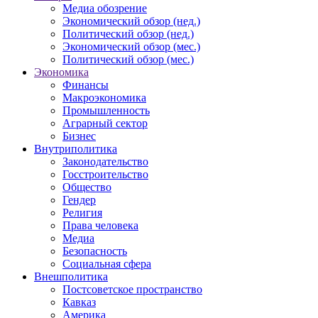
Медиа обозрение
Экономический обзор (нед.)
Политический обзор (нед.)
Экономический обзор (мес.)
Политический обзор (мес.)
Экономика
Финансы
Макроэкономика
Промышленность
Аграрный сектор
Бизнес
Внутриполитика
Законодательство
Госстроительство
Общество
Гендер
Религия
Права человека
Медиа
Безопасность
Социальная сфера
Внешполитика
Постсоветское пространство
Кавказ
Америка