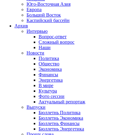
Юго-Восточная Азия
Европа
Большой Восток
Каспийский бассейн
Архив
Интервью
Вопрос-ответ
Сложный вопрос
Наши
Новости
Политика
Общество
Экономика
Финансы
Энергетика
В мире
Культура
Фото сессии
Актуальный репортаж
Выпуски
Бюллетнь Политика
Бюллетнь Экономика
Бюллетнь Финансы
Бюллетнь Энергетика
Прошу слова