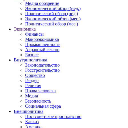
Медиа обозрение
Экономический обзор (нед.)
Политический обзор (нед.)
Экономический обзор (мес.)
Политический обзор (мес.)
Экономика
Финансы
Макроэкономика
Промышленность
Аграрный сектор
Бизнес
Внутриполитика
Законодательство
Госстроительство
Общество
Гендер
Религия
Права человека
Медиа
Безопасность
Социальная сфера
Внешполитика
Постсоветское пространство
Кавказ
Америка