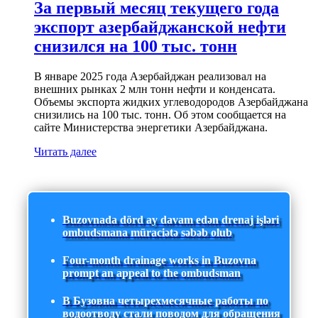
За первый месяц текущего года
экспорт азербайджанской нефти
снизился на 100 тыс. тонн
В январе 2025 года Азербайджан реализовал на
внешних рынках 2 млн тонн нефти и конденсата.
Объемы экспорта жидких углеводородов Азербайджана
снизились на 100 тыс. тонн. Об этом сообщается на
сайте Министерства энергетики Азербайджана.
Читать далее
Buzovnada dörd ay davam edən drenaj işləri
ombudsmana müraciətə səbəb olub
Four-month drainage works in Buzovna
prompt an appeal to the ombudsman
В Бузовна четырехмесячные работы по
водоотводу стали поводом для обращения