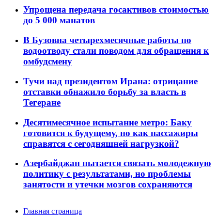
Упрощена передача госактивов стоимостью
до 5 000 манатов
В Бузовна четырехмесячные работы по
водоотводу стали поводом для обращения к
омбудсмену
Тучи над президентом Ирана: отрицание
отставки обнажило борьбу за власть в
Тегеране
Десятимесячное испытание метро: Баку
готовится к будущему, но как пассажиры
справятся с сегодняшней нагрузкой?
Азербайджан пытается связать молодежную
политику с результатами, но проблемы
занятости и утечки мозгов сохраняются
Главная страница