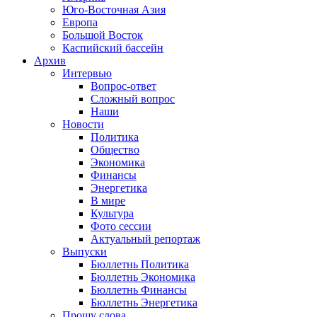
Юго-Восточная Азия
Европа
Большой Восток
Каспийский бассейн
Архив
Интервью
Вопрос-ответ
Сложный вопрос
Наши
Новости
Политика
Общество
Экономика
Финансы
Энергетика
В мире
Культура
Фото сессии
Актуальный репортаж
Выпуски
Бюллетнь Политика
Бюллетнь Экономика
Бюллетнь Финансы
Бюллетнь Энергетика
Прошу слова