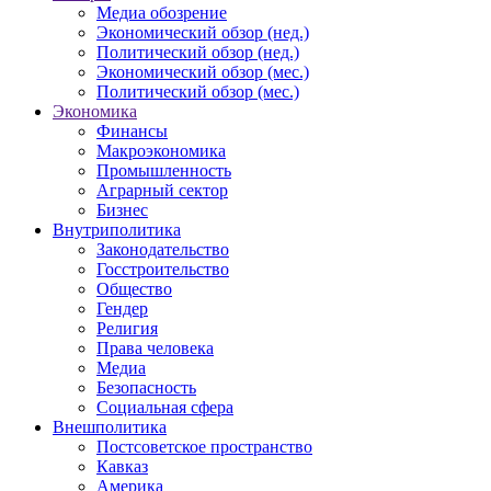
Медиа обозрение
Экономический обзор (нед.)
Политический обзор (нед.)
Экономический обзор (мес.)
Политический обзор (мес.)
Экономика
Финансы
Макроэкономика
Промышленность
Аграрный сектор
Бизнес
Внутриполитика
Законодательство
Госстроительство
Общество
Гендер
Религия
Права человека
Медиа
Безопасность
Социальная сфера
Внешполитика
Постсоветское пространство
Кавказ
Америка