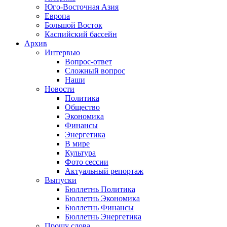
Юго-Восточная Азия
Европа
Большой Восток
Каспийский бассейн
Архив
Интервью
Вопрос-ответ
Сложный вопрос
Наши
Новости
Политика
Общество
Экономика
Финансы
Энергетика
В мире
Культура
Фото сессии
Актуальный репортаж
Выпуски
Бюллетнь Политика
Бюллетнь Экономика
Бюллетнь Финансы
Бюллетнь Энергетика
Прошу слова