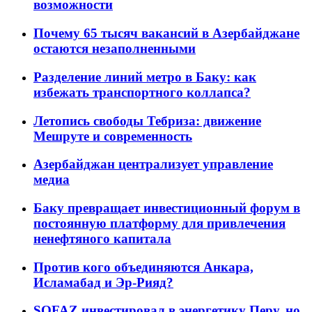
возможности
Почему 65 тысяч вакансий в Азербайджане
остаются незаполненными
Разделение линий метро в Баку: как
избежать транспортного коллапса?
Летопись свободы Тебриза: движение
Мешруте и современность
Азербайджан централизует управление
медиа
Баку превращает инвестиционный форум в
постоянную платформу для привлечения
ненефтяного капитала
Против кого объединяются Анкара,
Исламабад и Эр-Рияд?
SOFAZ инвестировал в энергетику Перу, но