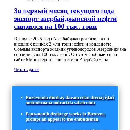
За первый месяц текущего года
экспорт азербайджанской нефти
снизился на 100 тыс. тонн
В январе 2025 года Азербайджан реализовал на
внешних рынках 2 млн тонн нефти и конденсата.
Объемы экспорта жидких углеводородов Азербайджана
снизились на 100 тыс. тонн. Об этом сообщается на
сайте Министерства энергетики Азербайджана.
Читать далее
Buzovnada dörd ay davam edən drenaj işləri
ombudsmana müraciətə səbəb olub
Four-month drainage works in Buzovna
prompt an appeal to the ombudsman