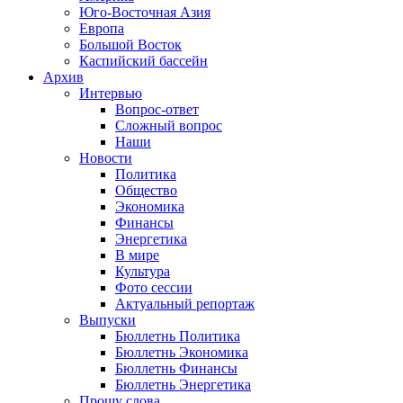
Юго-Восточная Азия
Европа
Большой Восток
Каспийский бассейн
Архив
Интервью
Вопрос-ответ
Сложный вопрос
Наши
Новости
Политика
Общество
Экономика
Финансы
Энергетика
В мире
Культура
Фото сессии
Актуальный репортаж
Выпуски
Бюллетнь Политика
Бюллетнь Экономика
Бюллетнь Финансы
Бюллетнь Энергетика
Прошу слова