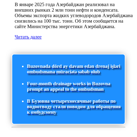
В январе 2025 года Азербайджан реализовал на
внешних рынках 2 млн тонн нефти и конденсата.
Объемы экспорта жидких углеводородов Азербайджана
снизились на 100 тыс. тонн. Об этом сообщается на
сайте Министерства энергетики Азербайджана.
Читать далее
Buzovnada dörd ay davam edən drenaj işləri
ombudsmana müraciətə səbəb olub
Four-month drainage works in Buzovna
prompt an appeal to the ombudsman
В Бузовна четырехмесячные работы по
водоотводу стали поводом для обращения
к омбудсмену