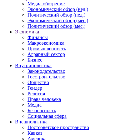
Медиа обозрение
Экономический обзор (нед.)
Политический обзор (нед.)
Экономический обзор (мес.)
Политический обзор (мес.)
Экономика
Финансы
Макроэкономика
Промышленность
Аграрный сектор
Бизнес
Внутриполитика
Законодательство
Госстроительство
Общество
Гендер
Религия
Права человека
Медиа
Безопасность
Социальная сфера
Внешполитика
Постсоветское пространство
Кавказ
Америка