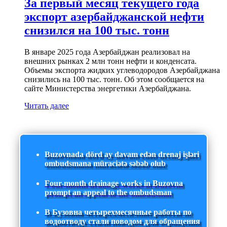
За первый месяц текущего года
экспорт азербайджанской нефти
снизился на 100 тыс. тонн
В январе 2025 года Азербайджан реализовал на
внешних рынках 2 млн тонн нефти и конденсата.
Объемы экспорта жидких углеводородов Азербайджана
снизились на 100 тыс. тонн. Об этом сообщается на
сайте Министерства энергетики Азербайджана.
Читать далее
Buzovnada dörd ay davam edən drenaj işləri
ombudsmana müraciətə səbəb olub
Four-month drainage works in Buzovna
prompt an appeal to the ombudsman
В Бузовна четырехмесячные работы по
водоотводу стали поводом для обращения