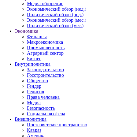
Медиа обозрение
Экономический обзор (нед.)
Политический обзор (нед.)
Экономический обзор (мес.)
Политический обзор (мес.)
Экономика
Финансы
Макроэкономика
Промышленность
Аграрный сектор
Бизнес
Внутриполитика
Законодательство
Госстроительство
Общество
Гендер
Религия
Права человека
Медиа
Безопасность
Социальная сфера
Внешполитика
Постсоветское пространство
Кавказ
Америка