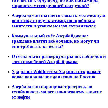
готовится к будущему, но как пассажиры
справятся с сегодняшней нагрузкой?
Азербайджан пытается связать молодежную
политику с результатами, но проблемы
занятости и утечки мозгов сохраняются
Коммунальный счёт Азербайджана:
граждане платят всё больше, но могут ли
они требовать качества?
Отмена льгот развернула рынок гибридов и
электромобилей Азербайджана
Удары по Wildberries: Украина открывает
новое направление давления на Россию
Азербайджан наращивает резервы, но
устойчивость маната по-прежнему зависит
от нефти