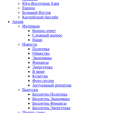
Юго-Восточная Азия
Европа
Большой Восток
Каспийский бассейн
Архив
Интервью
Вопрос-ответ
Сложный вопрос
Наши
Новости
Политика
Общество
Экономика
Финансы
Энергетика
В мире
Культура
Фото сессии
Актуальный репортаж
Выпуски
Бюллетнь Политика
Бюллетнь Экономика
Бюллетнь Финансы
Бюллетнь Энергетика
Прошу слова