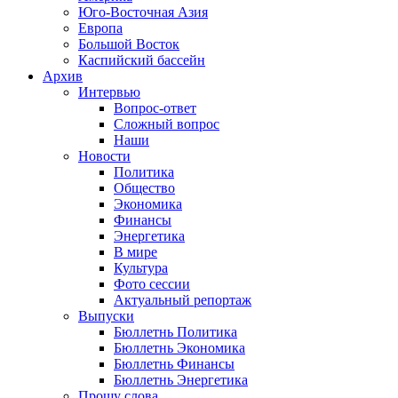
Юго-Восточная Азия
Европа
Большой Восток
Каспийский бассейн
Архив
Интервью
Вопрос-ответ
Сложный вопрос
Наши
Новости
Политика
Общество
Экономика
Финансы
Энергетика
В мире
Культура
Фото сессии
Актуальный репортаж
Выпуски
Бюллетнь Политика
Бюллетнь Экономика
Бюллетнь Финансы
Бюллетнь Энергетика
Прошу слова