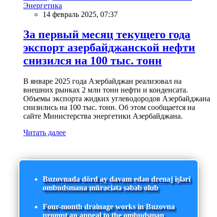
Энергетика
14 февраль 2025, 07:37
За первый месяц текущего года
экспорт азербайджанской нефти
снизился на 100 тыс. тонн
В январе 2025 года Азербайджан реализовал на
внешних рынках 2 млн тонн нефти и конденсата.
Объемы экспорта жидких углеводородов Азербайджана
снизились на 100 тыс. тонн. Об этом сообщается на
сайте Министерства энергетики Азербайджана.
Читать далее
Buzovnada dörd ay davam edən drenaj işləri
ombudsmana müraciətə səbəb olub
Four-month drainage works in Buzovna
prompt an appeal to the ombudsman