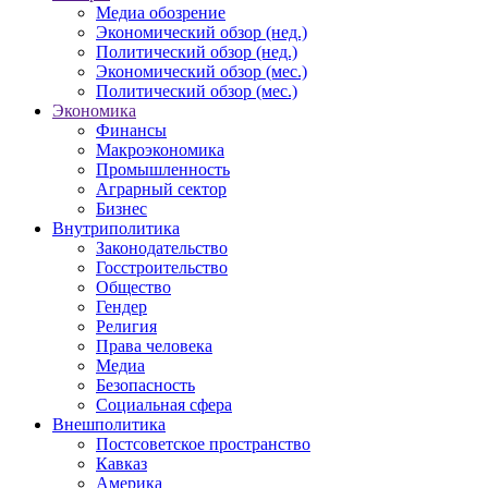
Медиа обозрение
Экономический обзор (нед.)
Политический обзор (нед.)
Экономический обзор (мес.)
Политический обзор (мес.)
Экономика
Финансы
Макроэкономика
Промышленность
Аграрный сектор
Бизнес
Внутриполитика
Законодательство
Госстроительство
Общество
Гендер
Религия
Права человека
Медиа
Безопасность
Социальная сфера
Внешполитика
Постсоветское пространство
Кавказ
Америка