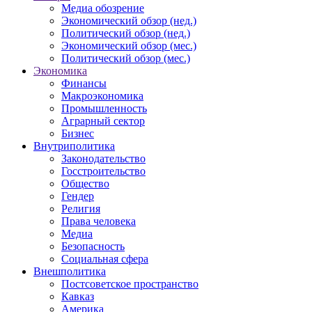
Медиа обозрение
Экономический обзор (нед.)
Политический обзор (нед.)
Экономический обзор (мес.)
Политический обзор (мес.)
Экономика
Финансы
Макроэкономика
Промышленность
Аграрный сектор
Бизнес
Внутриполитика
Законодательство
Госстроительство
Общество
Гендер
Религия
Права человека
Медиа
Безопасность
Социальная сфера
Внешполитика
Постсоветское пространство
Кавказ
Америка