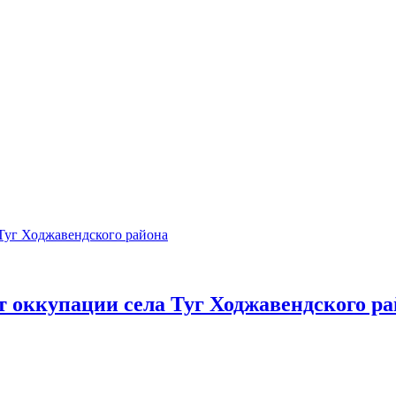
т оккупации села Туг Ходжавендского р