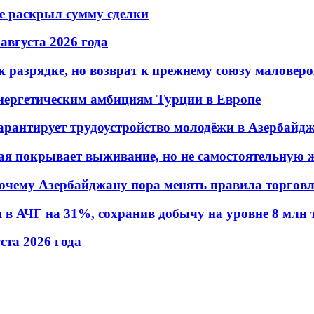
не раскрыл сумму сделки
 августа 2026 года
 разрядке, но возврат к прежнему союзу маловеро
энергетическим амбициям Турции в Европе
гарантирует трудоустройство молодёжи в Азербайд
ая покрывает выживание, но не самостоятельную 
почему Азербайджану пора менять правила торгов
в АЧГ на 31%, сохранив добычу на уровне 8 млн 
уста 2026 года