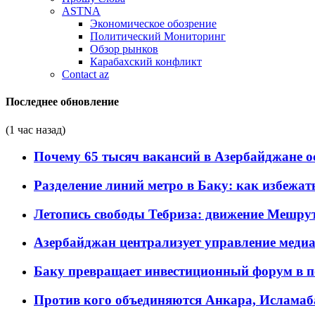
ASTNA
Экономическое обозрение
Политический Мониторинг
Обзор рынков
Карабахский конфликт
Contact az
Последнее обновление
(1 час назад)
Почему 65 тысяч вакансий в Азербайджане 
Разделение линий метро в Баку: как избежат
Летопись свободы Тебриза: движение Мешрут
Азербайджан централизует управление меди
Баку превращает инвестиционный форум в п
Против кого объединяются Анкара, Исламаб