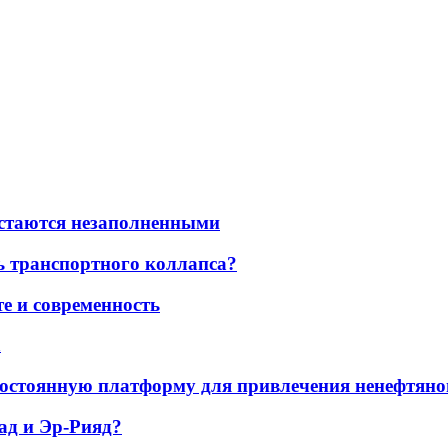
остаются незаполненными
ь транспортного коллапса?
е и современность
а
остоянную платформу для привлечения ненефтяно
ад и Эр-Рияд?