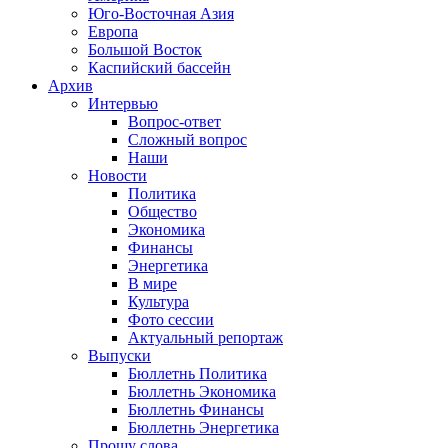
Юго-Восточная Азия
Европа
Большой Восток
Каспийский бассейн
Архив
Интервью
Вопрос-ответ
Сложный вопрос
Наши
Новости
Политика
Общество
Экономика
Финансы
Энергетика
В мире
Культура
Фото сессии
Актуальный репортаж
Выпуски
Бюллетнь Политика
Бюллетнь Экономика
Бюллетнь Финансы
Бюллетнь Энергетика
Прошу слова