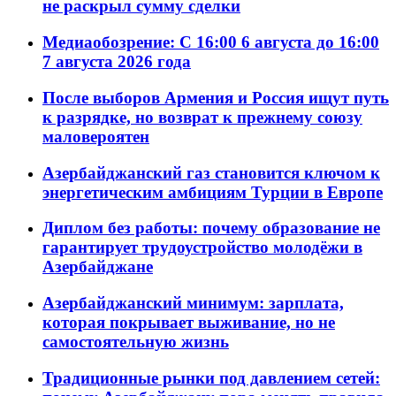
не раскрыл сумму сделки
Медиаобозрение: С 16:00 6 августа до 16:00
7 августа 2026 года
После выборов Армения и Россия ищут путь
к разрядке, но возврат к прежнему союзу
маловероятен
Азербайджанский газ становится ключом к
энергетическим амбициям Турции в Европе
Диплом без работы: почему образование не
гарантирует трудоустройство молодёжи в
Азербайджане
Азербайджанский минимум: зарплата,
которая покрывает выживание, но не
самостоятельную жизнь
Традиционные рынки под давлением сетей: