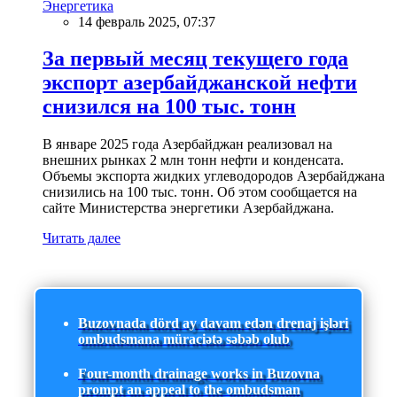
Энергетика
14 февраль 2025, 07:37
За первый месяц текущего года
экспорт азербайджанской нефти
снизился на 100 тыс. тонн
В январе 2025 года Азербайджан реализовал на
внешних рынках 2 млн тонн нефти и конденсата.
Объемы экспорта жидких углеводородов Азербайджана
снизились на 100 тыс. тонн. Об этом сообщается на
сайте Министерства энергетики Азербайджана.
Читать далее
Buzovnada dörd ay davam edən drenaj işləri
ombudsmana müraciətə səbəb olub
Four-month drainage works in Buzovna
prompt an appeal to the ombudsman