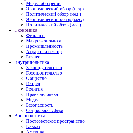
Медиа обозрение
Экономический обзор (нед.)
Политический обзор (нед.)
Экономический обзор (мес.)
Политический обзор (мес.)
Экономика
Финансы
Макроэкономика
Промышленность
Аграрный сектор
Бизнес
Внутриполитика
Законодательство
Госстроительство
Общество
Гендер
Религия
Права человека
Медиа
Безопасность
Социальная сфера
Внешполитика
Постсоветское пространство
Кавказ
Америка