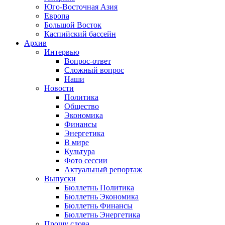
Юго-Восточная Азия
Европа
Большой Восток
Каспийский бассейн
Архив
Интервью
Вопрос-ответ
Сложный вопрос
Наши
Новости
Политика
Общество
Экономика
Финансы
Энергетика
В мире
Культура
Фото сессии
Актуальный репортаж
Выпуски
Бюллетнь Политика
Бюллетнь Экономика
Бюллетнь Финансы
Бюллетнь Энергетика
Прошу слова