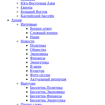
Юго-Восточная Азия
Европа
Большой Восток
Каспийский бассейн
Архив
Интервью
Вопрос-ответ
Сложный вопрос
Наши
Новости
Политика
Общество
Экономика
Финансы
Энергетика
В мире
Культура
Фото сессии
Актуальный репортаж
Выпуски
Бюллетнь Политика
Бюллетнь Экономика
Бюллетнь Финансы
Бюллетнь Энергетика
Прошу слова