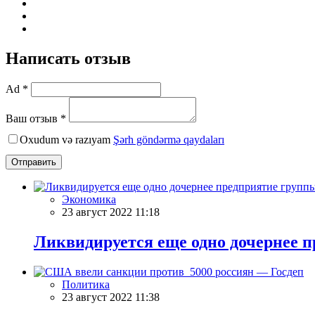
Написать отзыв
Ad *
Ваш отзыв *
Oxudum və razıyam
Şərh göndərmə qaydaları
Отправить
Экономика
23 август 2022 11:18
Ликвидируется еще одно дочернее п
Политика
23 август 2022 11:38