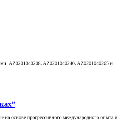
дами AZ0201040208, AZ0201040240, AZ0201040265 и
ках”
е на основе прогрессивного международного опыта и