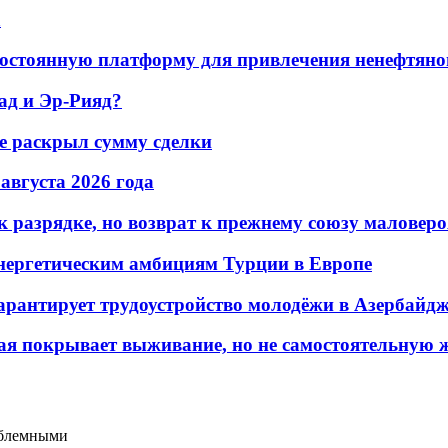
а
остоянную платформу для привлечения ненефтяно
ад и Эр-Рияд?
не раскрыл сумму сделки
 августа 2026 года
 разрядке, но возврат к прежнему союзу маловеро
энергетическим амбициям Турции в Европе
гарантирует трудоустройство молодёжи в Азербайд
ая покрывает выживание, но не самостоятельную 
облемными