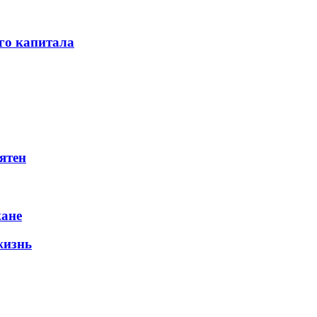
го капитала
ятен
жане
жизнь