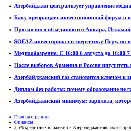
Азербайджан централизует управление меди
Баку превращает инвестиционный форум в п
Против кого объединяются Анкара, Исламаб
SOFAZ инвестировал в энергетику Перу, но 
Медиаобозрение: С 16:00 6 августа до 16:00 7
После выборов Армения и Россия ищут путь к
Азербайджанский газ становится ключом к 
Диплом без работы: почему образование не 
Азербайджанский минимум: зарплата, котор
Главная страница
Финансы
3,5% кредитных вложений в Азербайджане являются пр