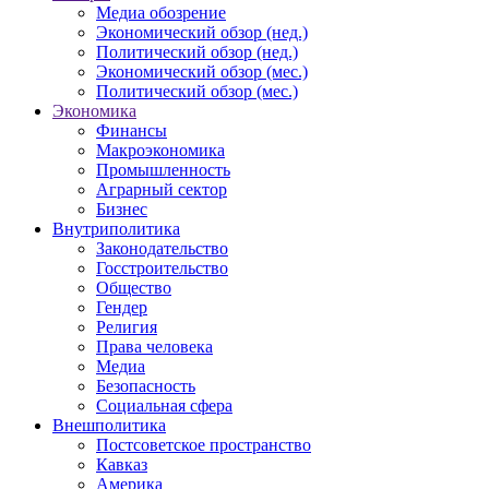
Медиа обозрение
Экономический обзор (нед.)
Политический обзор (нед.)
Экономический обзор (мес.)
Политический обзор (мес.)
Экономика
Финансы
Макроэкономика
Промышленность
Аграрный сектор
Бизнес
Внутриполитика
Законодательство
Госстроительство
Общество
Гендер
Религия
Права человека
Медиа
Безопасность
Социальная сфера
Внешполитика
Постсоветское пространство
Кавказ
Америка