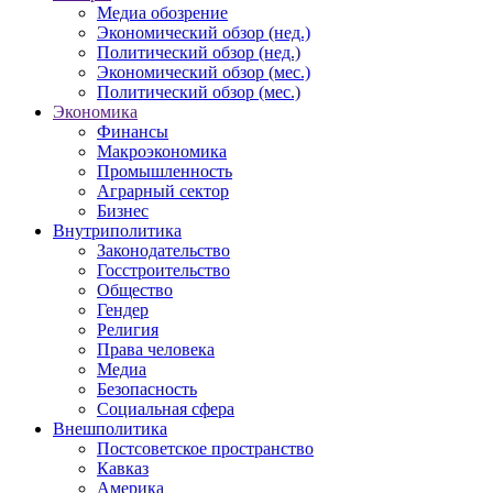
Медиа обозрение
Экономический обзор (нед.)
Политический обзор (нед.)
Экономический обзор (мес.)
Политический обзор (мес.)
Экономика
Финансы
Макроэкономика
Промышленность
Аграрный сектор
Бизнес
Внутриполитика
Законодательство
Госстроительство
Общество
Гендер
Религия
Права человека
Медиа
Безопасность
Социальная сфера
Внешполитика
Постсоветское пространство
Кавказ
Америка