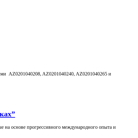
дами AZ0201040208, AZ0201040240, AZ0201040265 и
ках”
е на основе прогрессивного международного опыта и