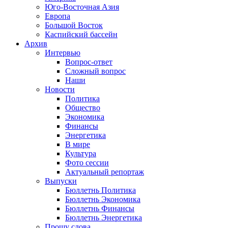
Юго-Восточная Азия
Европа
Большой Восток
Каспийский бассейн
Архив
Интервью
Вопрос-ответ
Сложный вопрос
Наши
Новости
Политика
Общество
Экономика
Финансы
Энергетика
В мире
Культура
Фото сессии
Актуальный репортаж
Выпуски
Бюллетнь Политика
Бюллетнь Экономика
Бюллетнь Финансы
Бюллетнь Энергетика
Прошу слова