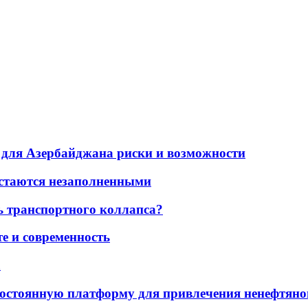
для Азербайджана риски и возможности
остаются незаполненными
ь транспортного коллапса?
е и современность
а
остоянную платформу для привлечения ненефтяно