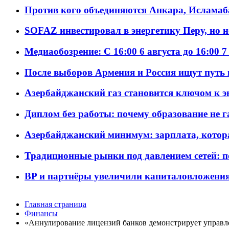
Против кого объединяются Анкара, Исламаб
SOFAZ инвестировал в энергетику Перу, но 
Медиаобозрение: С 16:00 6 августа до 16:00 7
После выборов Армения и Россия ищут путь к
Азербайджанский газ становится ключом к 
Диплом без работы: почему образование не 
Азербайджанский минимум: зарплата, котор
Традиционные рынки под давлением сетей: 
BP и партнёры увеличили капиталовложения 
Главная страница
Финансы
«Аннулирование лицензий банков демонстрирует управле