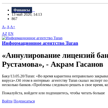
Финансы
13 май 2020, 14:13
867
A-
A
A+
AZ
EN
Информационное агентство Turan
«Аннулирование лицензий бан
Рустамова», - Акрам Гасанов
Баку/13.05.20/Turan: «Во время карантина неправильно закрыв
вируса».Об этом в интервью агентству Turan сказал эксперт п
несколько банков.«Проблемы следовало решать в свое время, ко
Пожалуйста, войдите или подпишитесь, чтобы читать больше
Войти
Подписаться