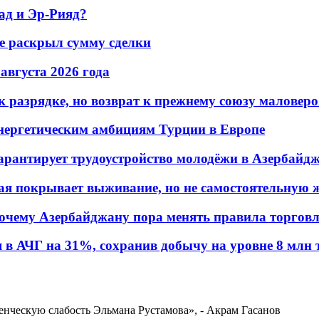
ад и Эр-Рияд?
не раскрыл сумму сделки
 августа 2026 года
 разрядке, но возврат к прежнему союзу маловеро
энергетическим амбициям Турции в Европе
гарантирует трудоустройство молодёжи в Азербайд
ая покрывает выживание, но не самостоятельную 
почему Азербайджану пора менять правила торгов
в АЧГ на 31%, сохранив добычу на уровне 8 млн 
нческую слабость Эльмана Рустамова», - Акрам Гасанов