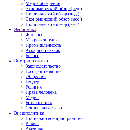
Медиа обозрение
Экономический обзор (нед.)
Политический обзор (нед.)
Экономический обзор (мес.)
Политический обзор (мес.)
Экономика
Финансы
Макроэкономика
Промышленность
Аграрный сектор
Бизнес
Внутриполитика
Законодательство
Госстроительство
Общество
Гендер
Религия
Права человека
Медиа
Безопасность
Социальная сфера
Внешполитика
Постсоветское пространство
Кавказ
Америка