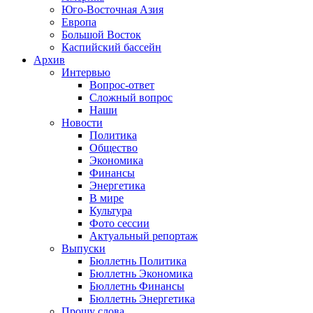
Юго-Восточная Азия
Европа
Большой Восток
Каспийский бассейн
Архив
Интервью
Вопрос-ответ
Сложный вопрос
Наши
Новости
Политика
Общество
Экономика
Финансы
Энергетика
В мире
Культура
Фото сессии
Актуальный репортаж
Выпуски
Бюллетнь Политика
Бюллетнь Экономика
Бюллетнь Финансы
Бюллетнь Энергетика
Прошу слова