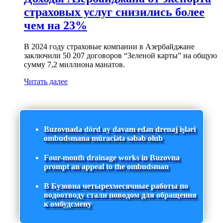
страховых услуг снизились более
чем на 23%
В 2024 году страховые компании в Азербайджане
заключили 50 207 договоров “Зеленой карты” на общую
сумму 7,2 миллиона манатов.
Читать далее
Buzovnada dörd ay davam edən drenaj işləri
ombudsmana müraciətə səbəb olub
Four-month drainage works in Buzovna
prompt an appeal to the ombudsman
В Бузовна четырехмесячные работы по
водоотводу стали поводом для обращения
к омбудсмену