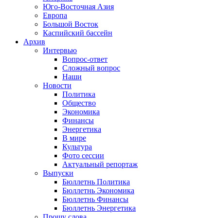
Юго-Восточная Азия
Европа
Большой Восток
Каспийский бассейн
Архив
Интервью
Вопрос-ответ
Сложный вопрос
Наши
Новости
Политика
Общество
Экономика
Финансы
Энергетика
В мире
Культура
Фото сессии
Актуальный репортаж
Выпуски
Бюллетнь Политика
Бюллетнь Экономика
Бюллетнь Финансы
Бюллетнь Энергетика
Прошу слова