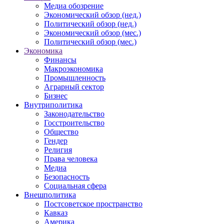
Медиа обозрение
Экономический обзор (нед.)
Политический обзор (нед.)
Экономический обзор (мес.)
Политический обзор (мес.)
Экономика
Финансы
Макроэкономика
Промышленность
Аграрный сектор
Бизнес
Внутриполитика
Законодательство
Госстроительство
Общество
Гендер
Религия
Права человека
Медиа
Безопасность
Социальная сфера
Внешполитика
Постсоветское пространство
Кавказ
Америка