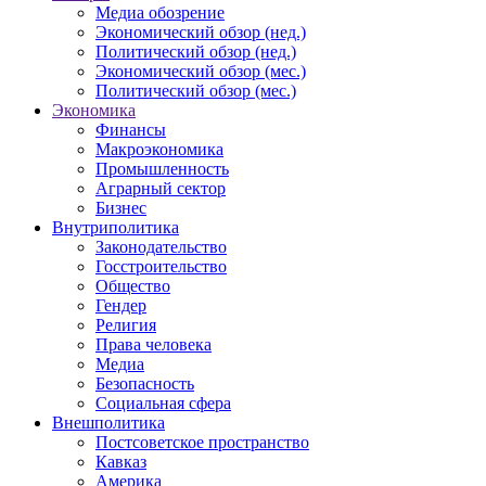
Медиа обозрение
Экономический обзор (нед.)
Политический обзор (нед.)
Экономический обзор (мес.)
Политический обзор (мес.)
Экономика
Финансы
Макроэкономика
Промышленность
Аграрный сектор
Бизнес
Внутриполитика
Законодательство
Госстроительство
Общество
Гендер
Религия
Права человека
Медиа
Безопасность
Социальная сфера
Внешполитика
Постсоветское пространство
Кавказ
Америка