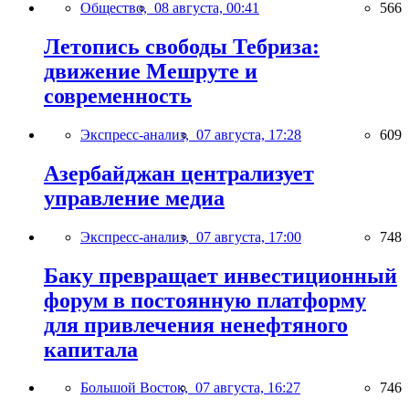
Общество,
08 августа, 00:41
566
Летопись свободы Тебриза:
движение Мешруте и
современность
Экспресс-анализ,
07 августа, 17:28
609
Азербайджан централизует
управление медиа
Экспресс-анализ,
07 августа, 17:00
748
Баку превращает инвестиционный
форум в постоянную платформу
для привлечения ненефтяного
капитала
Большой Восток,
07 августа, 16:27
746