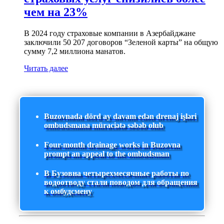
чем на 23%
В 2024 году страховые компании в Азербайджане
заключили 50 207 договоров “Зеленой карты” на общую
сумму 7,2 миллиона манатов.
Читать далее
Buzovnada dörd ay davam edən drenaj işləri
ombudsmana müraciətə səbəb olub
Four-month drainage works in Buzovna
prompt an appeal to the ombudsman
В Бузовна четырехмесячные работы по
водоотводу стали поводом для обращения
к омбудсмену