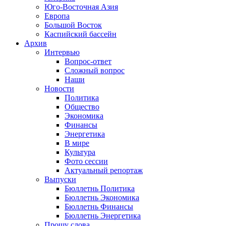
Юго-Восточная Азия
Европа
Большой Восток
Каспийский бассейн
Архив
Интервью
Вопрос-ответ
Сложный вопрос
Наши
Новости
Политика
Общество
Экономика
Финансы
Энергетика
В мире
Культура
Фото сессии
Актуальный репортаж
Выпуски
Бюллетнь Политика
Бюллетнь Экономика
Бюллетнь Финансы
Бюллетнь Энергетика
Прошу слова