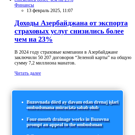
Финансы
13 февраль 2025, 11:07
Доходы Азербайджана от экспорта
страховых услуг снизились более
чем на 23%
В 2024 году страховые компании в Азербайджане
заключили 50 207 договоров “Зеленой карты” на общую
сумму 7,2 миллиона манатов.
Читать далее
Buzovnada dörd ay davam edən drenaj işləri
ombudsmana müraciətə səbəb olub
Four-month drainage works in Buzovna
prompt an appeal to the ombudsman