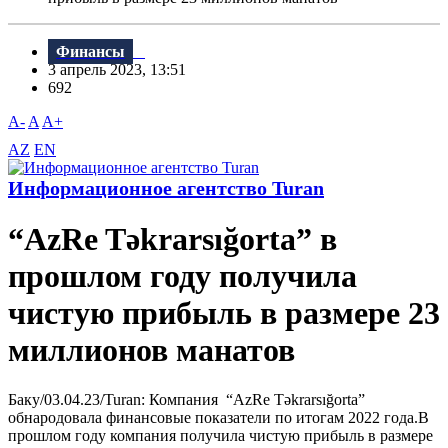
Финансы
3 апрель 2023, 13:51
692
A-
A
A+
AZ
EN
Информационное агентство Turan
“AzRe Təkrarsığorta” в
прошлом году получила
чистую прибыль в размере 23
миллионов манатов
Баку/03.04.23/Turan: Компания “AzRe Təkrarsığorta”
обнародовала финансовые показатели по итогам 2022 года.В
прошлом году компания получила чистую прибыль в размере