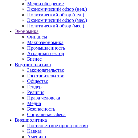
Медиа обозрение
Экономический обзор (нед.)
Политический обзор (нед.)
Экономический обзор (мес.)
Политический обзор (мес.)
Экономика
Финансы
Макроэкономика
Промышленность
Аграрный сектор
Бизнес
Внутриполитика
Законодательство
Госстроительство
Общество
Гендер
Религия
Права человека
Медиа
Безопасность
Социальная сфера
Внешполитика
Постсоветское пространство
Кавказ
Америка