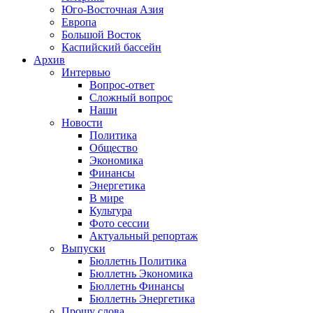
Юго-Восточная Азия
Европа
Большой Восток
Каспийский бассейн
Архив
Интервью
Вопрос-ответ
Сложный вопрос
Наши
Новости
Политика
Общество
Экономика
Финансы
Энергетика
В мире
Культура
Фото сессии
Актуальный репортаж
Выпуски
Бюллетнь Политика
Бюллетнь Экономика
Бюллетнь Финансы
Бюллетнь Энергетика
Прошу слова