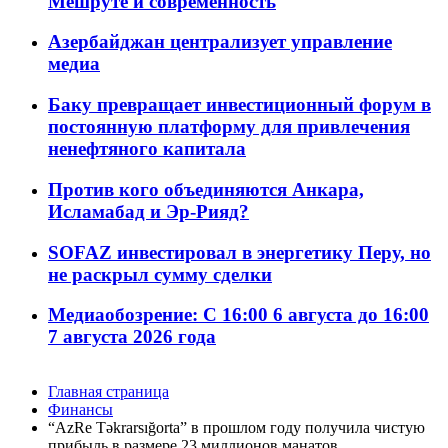
Мешруте и современность
Азербайджан централизует управление
медиа
Баку превращает инвестиционный форум в
постоянную платформу для привлечения
ненефтяного капитала
Против кого объединяются Анкара,
Исламабад и Эр-Рияд?
SOFAZ инвестировал в энергетику Перу, но
не раскрыл сумму сделки
Медиаобозрение: С 16:00 6 августа до 16:00
7 августа 2026 года
Главная страница
Финансы
“AzRe Təkrarsığorta” в прошлом году получила чистую
прибыль в размере 23 миллионов манатов