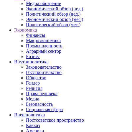
Медиа обозрение
Экономический обзор (нед.)
Политический обзор (нед.)
Экономический обзор (мес.)
Политический обзор (мес.)
Экономика
Финансы
Макроэкономика
Промышленность
Аграрный сектор
Бизнес
Внутриполитика
Законодательство
Госстроительство
Общество
Гендер
Религия
Права человека
Медиа
Безопасность
Социальная сфера
Внешполитика
Постсоветское пространство
Кавказ
Америка