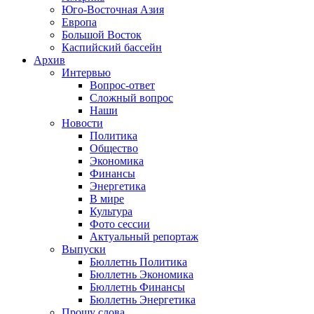
Юго-Восточная Азия
Европа
Большой Восток
Каспийский бассейн
Архив
Интервью
Вопрос-ответ
Сложный вопрос
Наши
Новости
Политика
Общество
Экономика
Финансы
Энергетика
В мире
Культура
Фото сессии
Актуальный репортаж
Выпуски
Бюллетнь Политика
Бюллетнь Экономика
Бюллетнь Финансы
Бюллетнь Энергетика
Прошу слова