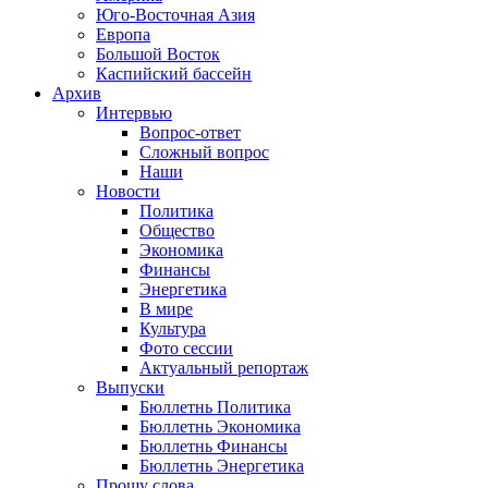
Юго-Восточная Азия
Европа
Большой Восток
Каспийский бассейн
Архив
Интервью
Вопрос-ответ
Сложный вопрос
Наши
Новости
Политика
Общество
Экономика
Финансы
Энергетика
В мире
Культура
Фото сессии
Актуальный репортаж
Выпуски
Бюллетнь Политика
Бюллетнь Экономика
Бюллетнь Финансы
Бюллетнь Энергетика
Прошу слова