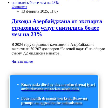
Финансы
13 февраль 2025, 11:07
Доходы Азербайджана от экспорта
страховых услуг снизились более
чем на 23%
В 2024 году страховые компании в Азербайджане
заключили 50 207 договоров “Зеленой карты” на общую
сумму 7,2 миллиона манатов.
Читать далее
Buzovnada dörd ay davam edən drenaj işləri
ombudsmana müraciətə səbəb olub
Four-month drainage works in Buzovna
prompt an appeal to the ombudsman