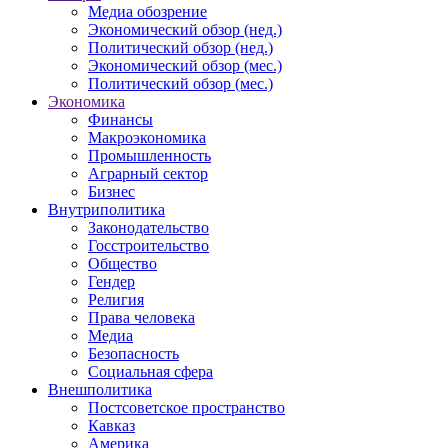
Медиа обозрение
Экономический обзор (нед.)
Политический обзор (нед.)
Экономический обзор (мес.)
Политический обзор (мес.)
Экономика
Финансы
Макроэкономика
Промышленность
Аграрный сектор
Бизнес
Внутриполитика
Законодательство
Госстроительство
Общество
Гендер
Религия
Права человека
Медиа
Безопасность
Социальная сфера
Внешполитика
Постсоветское пространство
Кавказ
Америка