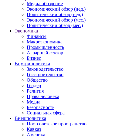
Медиа обозрение
Экономический обзор (нед.)
Политический обзор (нед.)
Экономический обзор (мес.)
Политический обзор (мес.)
Экономика
Финансы
Макроэкономика
Промышленность
Аграрный сектор
Бизнес
Внутриполитика
Законодательство
Госстроительство
Общество
Гендер
Религия
Права человека
Медиа
Безопасность
Социальная сфера
Внешполитика
Постсоветское пространство
Кавказ
Америка