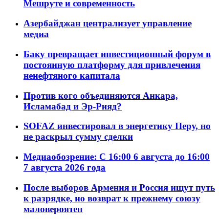
Мешруте и современность
Азербайджан централизует управление
медиа
Баку превращает инвестиционный форум в
постоянную платформу для привлечения
ненефтяного капитала
Против кого объединяются Анкара,
Исламабад и Эр-Рияд?
SOFAZ инвестировал в энергетику Перу, но
не раскрыл сумму сделки
Медиаобозрение: С 16:00 6 августа до 16:00
7 августа 2026 года
После выборов Армения и Россия ищут путь
к разрядке, но возврат к прежнему союзу
маловероятен