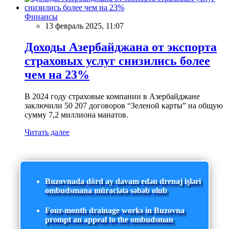
Финансы
13 февраль 2025, 11:07
Доходы Азербайджана от экспорта
страховых услуг снизились более
чем на 23%
В 2024 году страховые компании в Азербайджане
заключили 50 207 договоров “Зеленой карты” на общую
сумму 7,2 миллиона манатов.
Читать далее
Buzovnada dörd ay davam edən drenaj işləri
ombudsmana müraciətə səbəb olub
Four-month drainage works in Buzovna
prompt an appeal to the ombudsman