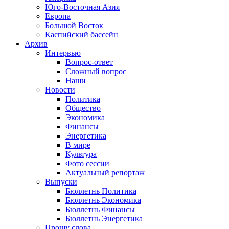
Юго-Восточная Азия
Европа
Большой Восток
Каспийский бассейн
Архив
Интервью
Вопрос-ответ
Сложный вопрос
Наши
Новости
Политика
Общество
Экономика
Финансы
Энергетика
В мире
Культура
Фото сессии
Актуальный репортаж
Выпуски
Бюллетнь Политика
Бюллетнь Экономика
Бюллетнь Финансы
Бюллетнь Энергетика
Прошу слова