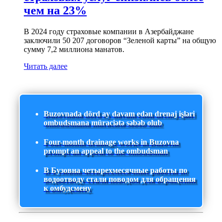
чем на 23%
В 2024 году страховые компании в Азербайджане
заключили 50 207 договоров “Зеленой карты” на общую
сумму 7,2 миллиона манатов.
Читать далее
Buzovnada dörd ay davam edən drenaj işləri
ombudsmana müraciətə səbəb olub
Four-month drainage works in Buzovna
prompt an appeal to the ombudsman
В Бузовна четырехмесячные работы по
водоотводу стали поводом для обращения
к омбудсмену