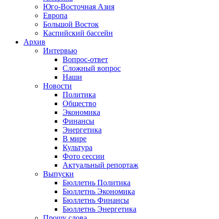
Юго-Восточная Азия
Европа
Большой Восток
Каспийский бассейн
Архив
Интервью
Вопрос-ответ
Сложный вопрос
Наши
Новости
Политика
Общество
Экономика
Финансы
Энергетика
В мире
Культура
Фото сессии
Актуальный репортаж
Выпуски
Бюллетнь Политика
Бюллетнь Экономика
Бюллетнь Финансы
Бюллетнь Энергетика
Прошу слова