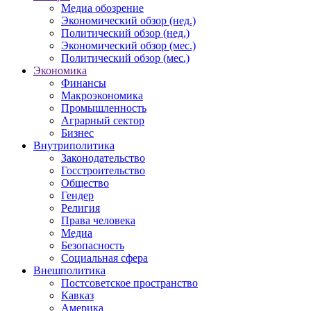
Медиа обозрение
Экономический обзор (нед.)
Политический обзор (нед.)
Экономический обзор (мес.)
Политический обзор (мес.)
Экономика
Финансы
Макроэкономика
Промышленность
Аграрный сектор
Бизнес
Внутриполитика
Законодательство
Госстроительство
Общество
Гендер
Религия
Права человека
Медиа
Безопасность
Социальная сфера
Внешполитика
Постсоветское пространство
Кавказ
Америка