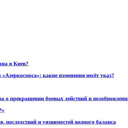
ана в Киев?
«Азеркосмоса»: какие изменения несёт указ?
а о прекращении боевых действий и возобновлени
P»
в, последствий и уязвимостей водного баланса