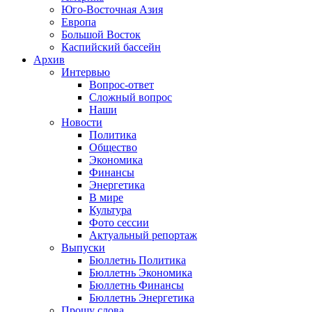
Юго-Восточная Азия
Европа
Большой Восток
Каспийский бассейн
Архив
Интервью
Вопрос-ответ
Сложный вопрос
Наши
Новости
Политика
Общество
Экономика
Финансы
Энергетика
В мире
Культура
Фото сессии
Актуальный репортаж
Выпуски
Бюллетнь Политика
Бюллетнь Экономика
Бюллетнь Финансы
Бюллетнь Энергетика
Прошу слова