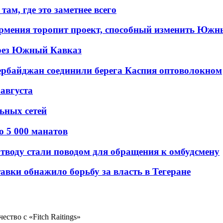
ам, где это заметнее всего
рмения торопит проект, способный изменить Южн
рез Южный Кавказ
ербайджан соединили берега Каспия оптоволокном
 августа
льных сетей
о 5 000 манатов
тводу стали поводом для обращения к омбудсмену
авки обнажило борьбу за власть в Тегеране
ство с «Fitch Raitings»