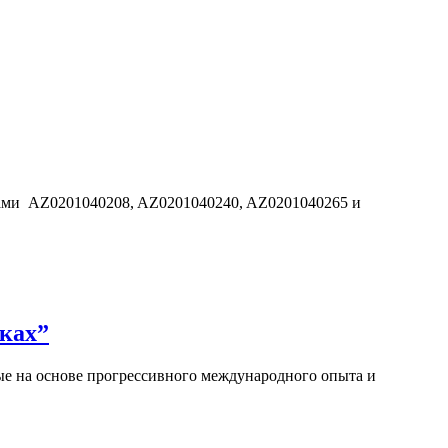
дами AZ0201040208, AZ0201040240, AZ0201040265 и
ках”
е на основе прогрессивного международного опыта и