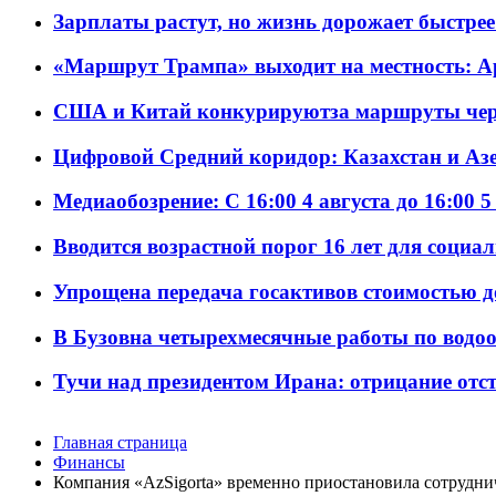
Зарплаты растут, но жизнь дорожает быстрее т
«Маршрут Трампа» выходит на местность: А
США и Китай конкурируютза маршруты че
Цифровой Средний коридор: Казахстан и Аз
Медиаобозрение: С 16:00 4 августа до 16:00 5
Вводится возрастной порог 16 лет для социа
Упрощена передача госактивов стоимостью д
В Бузовна четырехмесячные работы по водоо
Тучи над президентом Ирана: отрицание отст
Главная страница
Финансы
Компания «AzSigorta» временно приостановила сотрудниче