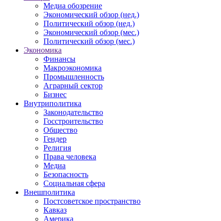
Медиа обозрение
Экономический обзор (нед.)
Политический обзор (нед.)
Экономический обзор (мес.)
Политический обзор (мес.)
Экономика
Финансы
Макроэкономика
Промышленность
Аграрный сектор
Бизнес
Внутриполитика
Законодательство
Госстроительство
Общество
Гендер
Религия
Права человека
Медиа
Безопасность
Социальная сфера
Внешполитика
Постсоветское пространство
Кавказ
Америка