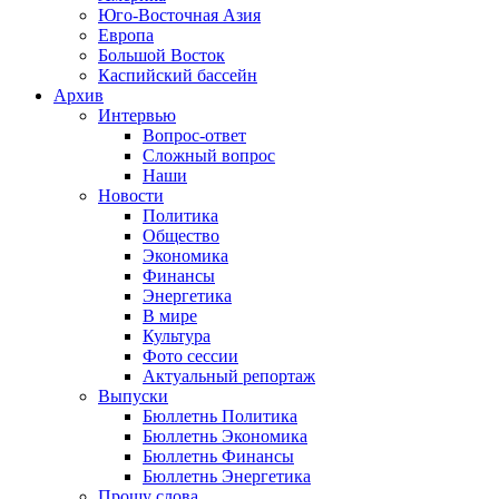
Юго-Восточная Азия
Европа
Большой Восток
Каспийский бассейн
Архив
Интервью
Вопрос-ответ
Сложный вопрос
Наши
Новости
Политика
Общество
Экономика
Финансы
Энергетика
В мире
Культура
Фото сессии
Актуальный репортаж
Выпуски
Бюллетнь Политика
Бюллетнь Экономика
Бюллетнь Финансы
Бюллетнь Энергетика
Прошу слова