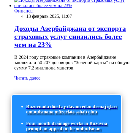
Финансы
13 февраль 2025, 11:07
Доходы Азербайджана от экспорта
страховых услуг снизились более
чем на 23%
В 2024 году страховые компании в Азербайджане
заключили 50 207 договоров “Зеленой карты” на общую
сумму 7,2 миллиона манатов.
Читать далее
Buzovnada dörd ay davam edən drenaj işləri
ombudsmana müraciətə səbəb olub
Four-month drainage works in Buzovna
prompt an appeal to the ombudsman