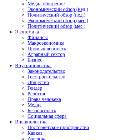
Медиа обозрение
Экономический обзор (нед.)
Политический обзор (нед.)
Экономический обзор (мес.)
Политический обзор (мес.)
Экономика
Финансы
Макроэкономика
Промышленность
Аграрный сектор
Бизнес
Внутриполитика
Законодательство
Госстроительство
Общество
Гендер
Религия
Права человека
Медиа
Безопасность
Социальная сфера
Внешполитика
Постсоветское пространство
Кавказ
Америка