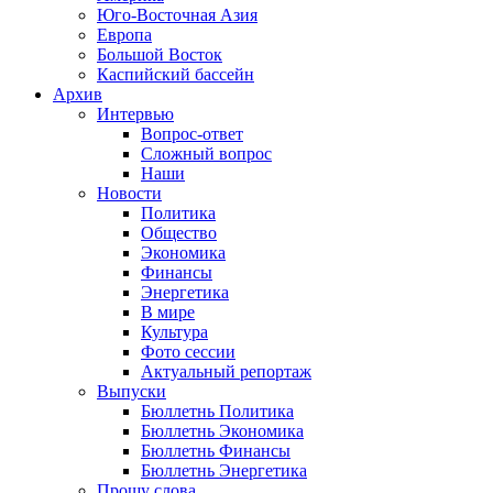
Юго-Восточная Азия
Европа
Большой Восток
Каспийский бассейн
Архив
Интервью
Вопрос-ответ
Сложный вопрос
Наши
Новости
Политика
Общество
Экономика
Финансы
Энергетика
В мире
Культура
Фото сессии
Актуальный репортаж
Выпуски
Бюллетнь Политика
Бюллетнь Экономика
Бюллетнь Финансы
Бюллетнь Энергетика
Прошу слова