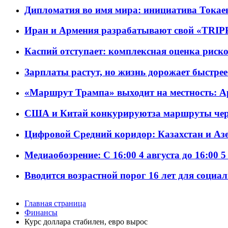
Дипломатия во имя мира: инициатива Токаев
Иран и Армения разрабатывают свой «TRIP
Каспий отступает: комплексная оценка риско
Зарплаты растут, но жизнь дорожает быстрее т
«Маршрут Трампа» выходит на местность: А
США и Китай конкурируютза маршруты че
Цифровой Средний коридор: Казахстан и Аз
Медиаобозрение: С 16:00 4 августа до 16:00 5
Вводится возрастной порог 16 лет для социа
Главная страница
Финансы
Курс доллара стабилен, евро вырос