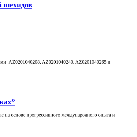
й шехидов
дами AZ0201040208, AZ0201040240, AZ0201040265 и
ках”
е на основе прогрессивного международного опыта и