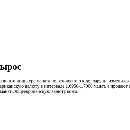
вырос
а во вторник курс маната по отношению к доллару не изменился,
риканскую валюту в интервале 1,6950-1,7000 манат, а продают з
 манат.Общеевропейскую валюту комм...