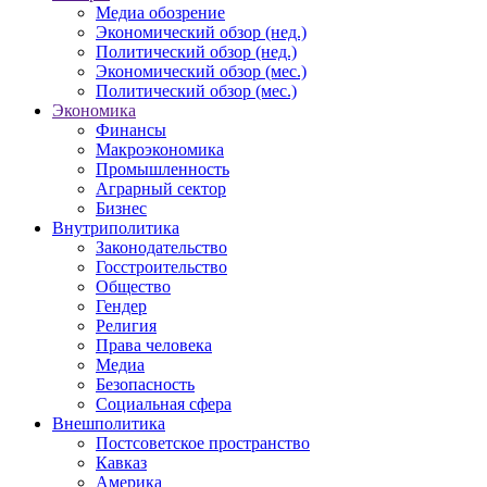
Медиа обозрение
Экономический обзор (нед.)
Политический обзор (нед.)
Экономический обзор (мес.)
Политический обзор (мес.)
Экономика
Финансы
Макроэкономика
Промышленность
Аграрный сектор
Бизнес
Внутриполитика
Законодательство
Госстроительство
Общество
Гендер
Религия
Права человека
Медиа
Безопасность
Социальная сфера
Внешполитика
Постсоветское пространство
Кавказ
Америка