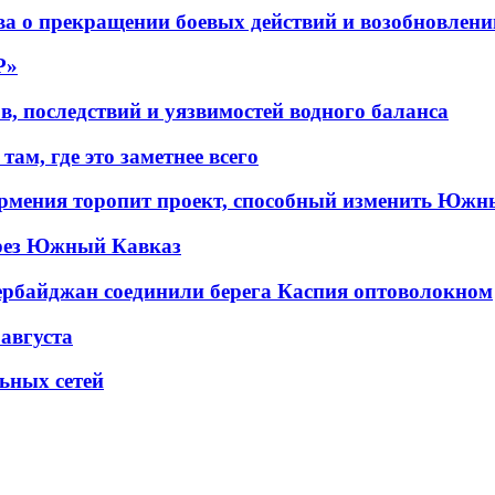
а о прекращении боевых действий и возобновлени
P»
в, последствий и уязвимостей водного баланса
ам, где это заметнее всего
рмения торопит проект, способный изменить Южн
рез Южный Кавказ
ербайджан соединили берега Каспия оптоволокном
 августа
льных сетей