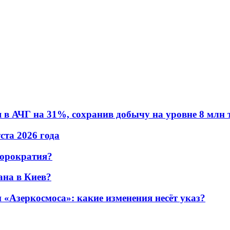
в АЧГ на 31%, сохранив добычу на уровне 8 млн 
уста 2026 года
бюрократия?
ана в Киев?
«Азеркосмоса»: какие изменения несёт указ?