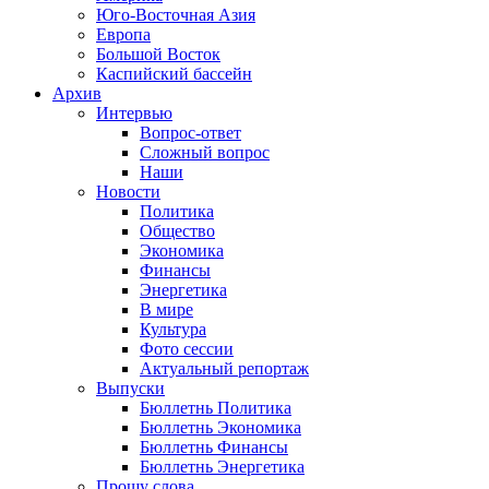
Юго-Восточная Азия
Европа
Большой Восток
Каспийский бассейн
Архив
Интервью
Вопрос-ответ
Сложный вопрос
Наши
Новости
Политика
Общество
Экономика
Финансы
Энергетика
В мире
Культура
Фото сессии
Актуальный репортаж
Выпуски
Бюллетнь Политика
Бюллетнь Экономика
Бюллетнь Финансы
Бюллетнь Энергетика
Прошу слова