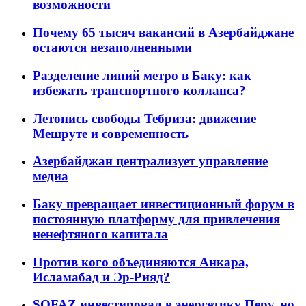
возможности
Почему 65 тысяч вакансий в Азербайджане
остаются незаполненными
Разделение линий метро в Баку: как
избежать транспортного коллапса?
Летопись свободы Тебриза: движение
Мешруте и современность
Азербайджан централизует управление
медиа
Баку превращает инвестиционный форум в
постоянную платформу для привлечения
ненефтяного капитала
Против кого объединяются Анкара,
Исламабад и Эр-Рияд?
SOFAZ инвестировал в энергетику Перу, но