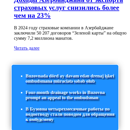
страховых услуг снизились более
чем на 23%
В 2024 году страховые компании в Азербайджане
заключили 50 207 договоров “Зеленой карты” на общую
сумму 7,2 миллиона манатов.
Читать далее
Buzovnada dörd ay davam edən drenaj işləri
ombudsmana müraciətə səbəb olub
Four-month drainage works in Buzovna
prompt an appeal to the ombudsman
В Бузовна четырехмесячные работы по
водоотводу стали поводом для обращения
к омбудсмену