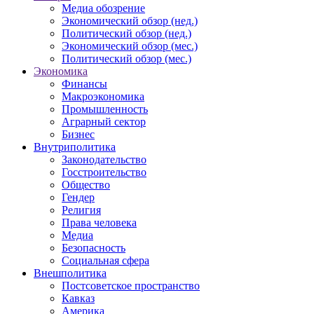
Медиа обозрение
Экономический обзор (нед.)
Политический обзор (нед.)
Экономический обзор (мес.)
Политический обзор (мес.)
Экономика
Финансы
Макроэкономика
Промышленность
Аграрный сектор
Бизнес
Внутриполитика
Законодательство
Госстроительство
Общество
Гендер
Религия
Права человека
Медиа
Безопасность
Социальная сфера
Внешполитика
Постсоветское пространство
Кавказ
Америка