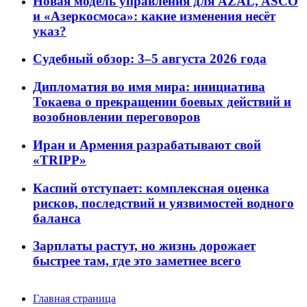
Новая модель управления для AZAL, ASCO
и «Азеркосмоса»: какие изменения несёт
указ?
Судебный обзор: 3–5 августа 2026 года
Дипломатия во имя мира: инициатива
Токаева о прекращении боевых действий и
возобновлении переговоров
Иран и Армения разрабатывают свой
«TRIPP»
Каспий отступает: комплексная оценка
рисков, последствий и уязвимостей водного
баланса
Зарплаты растут, но жизнь дорожает
быстрее там, где это заметнее всего
Главная страница