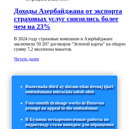
Доходы Азербайджана от экспорта
страховых услуг снизились более
чем на 23%
В 2024 году страховые компании в Азербайджане
заключили 50 207 договоров “Зеленой карты” на общую
сумму 7,2 миллиона манатов.
Читать далее
Buzovnada dörd ay davam edən drenaj işləri
ombudsmana müraciətə səbəb olub
Four-month drainage works in Buzovna
prompt an appeal to the ombudsman
В Бузовна четырехмесячные работы по
водоотводу стали поводом для обращения