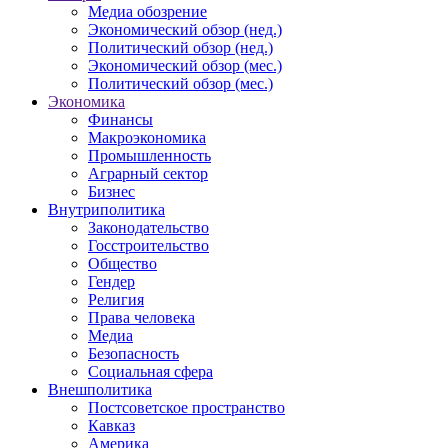
Медиа обозрение
Экономический обзор (нед.)
Политический обзор (нед.)
Экономический обзор (мес.)
Политический обзор (мес.)
Экономика
Финансы
Макроэкономика
Промышленность
Аграрный сектор
Бизнес
Внутриполитика
Законодательство
Госстроительство
Общество
Гендер
Религия
Права человека
Медиа
Безопасность
Социальная сфера
Внешполитика
Постсоветское пространство
Кавказ
Америка