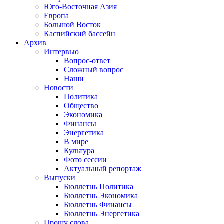
Юго-Восточная Азия
Европа
Большой Восток
Каспийский бассейн
Архив
Интервью
Вопрос-ответ
Сложный вопрос
Наши
Новости
Политика
Общество
Экономика
Финансы
Энергетика
В мире
Культура
Фото сессии
Актуальный репортаж
Выпуски
Бюллетнь Политика
Бюллетнь Экономика
Бюллетнь Финансы
Бюллетнь Энергетика
Прошу слова