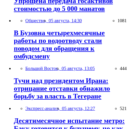
Упрощена передача госактивов
стоимостью до 5 000 манатов
Общество,
05 августа, 14:30
1081
В Бузовна четырехмесячные
работы по водоотводу стали
поводом для обращения к
омбудсмену
Большой Восток,
05 августа, 13:05
444
Тучи над президентом Ирана:
отрицание отставки обнажило
борьбу за власть в Тегеране
Экспресс-анализ,
05 августа, 12:27
521
Десятимесячное испытание метро:
Баку готовится к будущему, но как